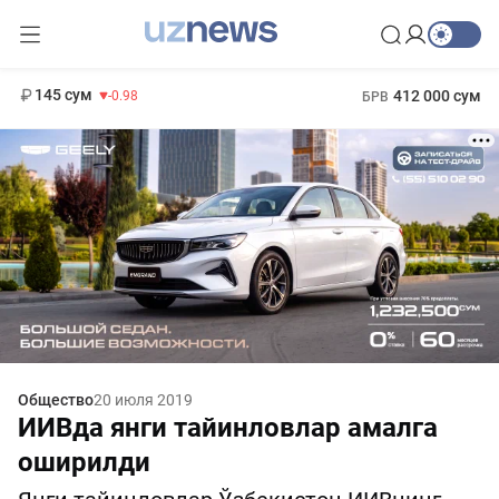
11 952 сум
36.46
13 780 сум
1 271 000 сум
30.12
МРОТ
145 сум
412 000 сум
-0.98
БРВ
Общество
20 июля 2019
ИИВда янги тайинловлар амалга
оширилди