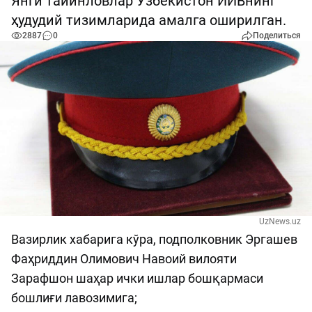
Янги тайинловлар Ўзбекистон ИИВнинг
ҳудудий тизимларида амалга оширилган.
2887
0
Поделиться
UzNews.uz
Вазирлик хабарига кўра, подполковник Эргашев
Фаҳриддин Олимович Навоий вилояти
Зарафшон шаҳар ички ишлар бошқармаси
бошлиғи лавозимига;