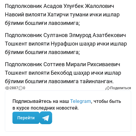
Подполковник Асадов Улуғбек Жалолович
Навоий вилояти Хатирчи тумани ички ишлар
бўлими бошлиғи лавозимига;
Подполковник Султанов Элмурод Азатбекович
Тошкент вилояти Нурафшон шаҳар ички ишлар
бўлими бошлиғи лавозимига;
Подполковник Соттиев Мирали Рихсиваевич
Тошкент вилояти Бекобод шаҳар ички ишлар
бўлими бошлиғи лавозимига тайинланган.
2887
0
Поделиться
Подписывайтесь на наш
Telegram
, чтобы быть
в курсе последних новостей.
Перейти