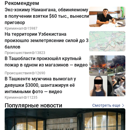
Рекомендуем
Экс-хокиму Намангана, обвиняемому
в получении взятки $60 тыс., вынесли
приговор
Криминал
15987
На территории Узбекистана
произошло землетрясение силой до 3
баллов
Происшествия
13823
В Ташобласти произошёл крупный
пожар в одном из магазинов — видео
Происшествия
12690
В Ташкенте мужчина вымогал у
девушки $3000, шантажируя её
интимными фото — видео
Криминал
11235
Популярные новости
Смотреть еще