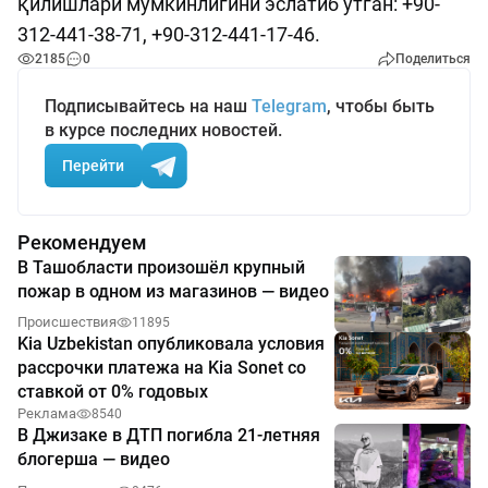
қилишлари мумкинлигини эслатиб ўтган: +90-
312-441-38-71, +90-312-441-17-46.
2185
0
Поделиться
Подписывайтесь на наш
Telegram
, чтобы быть
в курсе последних новостей.
Перейти
Рекомендуем
В Ташобласти произошёл крупный
пожар в одном из магазинов — видео
Происшествия
11895
Kia Uzbekistan опубликовала условия
рассрочки платежа на Kia Sonet со
ставкой от 0% годовых
Реклама
8540
В Джизаке в ДТП погибла 21-летняя
блогерша — видео