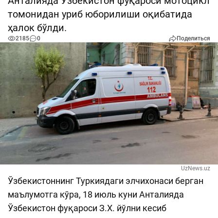
Анталияда Ўзбекистон фуқароси мотоцикл
томонидан уриб юборилиши оқибатида
ҳалок бўлди.
2185
0
Поделиться
UzNews.uz
Ўзбекистоннинг Туркиядаги элчихонаси берган
маълумотга кўра, 18 июль куни Анталияда
Ўзбекистон фуқароси З.Х. йўлни кесиб