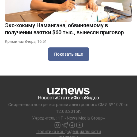
Экс-хокиму Намангана, обвиняемому в
получении взятки $60 тыс., вынесли приговор
Криминал
Вчера, 16:51
Показать еще
Новости
Статьи
Фото
Видео
Свидетельство о регистрации электронного СМИ № 1070 от
12.08.2015г.
Учредитель: ЧП «News Media Group»
Политика конфиденциальности