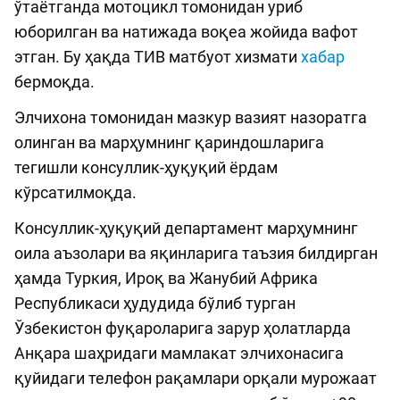
ўтаётганда мотоцикл томонидан уриб
юборилган ва натижада воқеа жойида вафот
этган. Бу ҳақда ТИВ матбуот хизмати
хабар
бермоқда.
Элчихона томонидан мазкур вазият назоратга
олинган ва марҳумнинг қариндошларига
тегишли консуллик-ҳуқуқий ёрдам
кўрсатилмоқда.
Консуллик-ҳуқуқий департамент марҳумнинг
оила аъзолари ва яқинларига таъзия билдирган
ҳамда Туркия, Ироқ ва Жанубий Африка
Республикаси ҳудудида бўлиб турган
Ўзбекистон фуқароларига зарур ҳолатларда
Анқара шаҳридаги мамлакат элчихонасига
қуйидаги телефон рақамлари орқали мурожаат