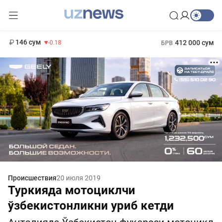
11 916 сум
28.92
13 749 сум
1 271 000 сум
32.19
МРОТ
146 сум
412 000 сум
-0.18
БРВ
Происшествия
20 июля 2019
Туркияда мотоциклчи
ўзбекистонликни уриб кетди