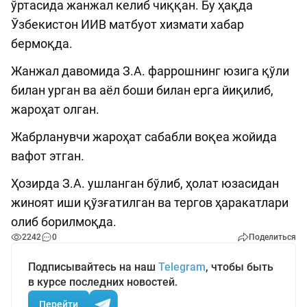
ўртасида жанжал келиб чиққан. Бу ҳақда
Ўзбекистон ИИВ матбуот хизмати хабар
бермоқда.
Жанжал давомида З.А. фаррошнинг юзига қўли
билан урган ва аёл боши билан ерга йиқилиб,
жароҳат олган.
Жабрланувчи жароҳат сабабли воқеа жойида
вафот этган.
Ҳозирда З.А. ушланган бўлиб, ҳолат юзасидан
жиноят иши қўзғатилган ва тергов ҳаракатлари
олиб борилмоқда.
2242
0
Поделиться
Подписывайтесь на наш
Telegram
, чтобы быть
в курсе последних новостей.
Перейти