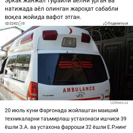
Эркак жанжал туфайли аёлни урган ва
натижада аёл олинган жароҳат сабабли
воқеа жойида вафот этган.
2242
0
Поделиться
UzNews.uz
20 июль куни Фарғонада жойлашган маиший
техникаларни таъмирлаш устахонаси ишчиси 39
ёшли З.А. ва устахона фарроши 32 ёшли Е.Р.нинг