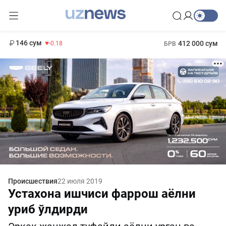
11 916 сум
28.92
13 749 сум
1 271 000 сум
32.19
МРОТ
146 сум
412 000 сум
-0.18
БРВ
Происшествия
22 июля 2019
Устахона ишчиси фаррош аёлни
уриб ўлдирди