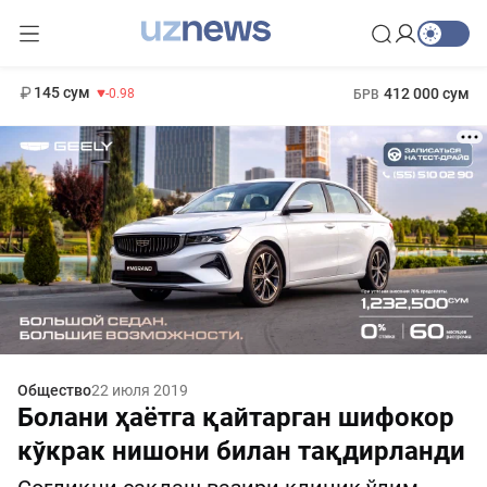
11 952 сум
36.46
13 780 сум
1 271 000 сум
30.12
МРОТ
145 сум
412 000 сум
-0.98
БРВ
Общество
22 июля 2019
Болани ҳаётга қайтарган шифокор
кўкрак нишони билан тақдирланди