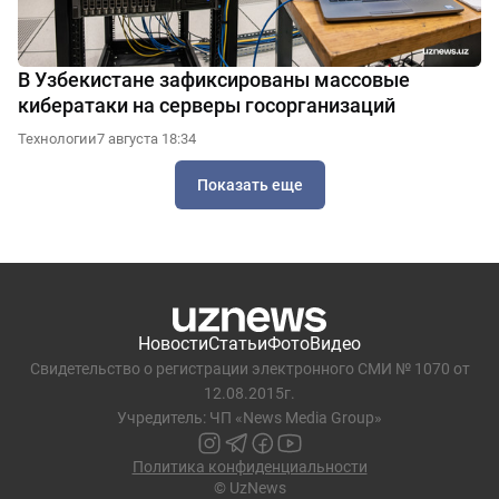
В Узбекистане зафиксированы массовые
кибератаки на серверы госорганизаций
Технологии
7 августа 18:34
Показать еще
Новости
Статьи
Фото
Видео
Свидетельство о регистрации электронного СМИ № 1070 от
12.08.2015г.
Учредитель: ЧП «News Media Group»
Политика конфиденциальности
© UzNews