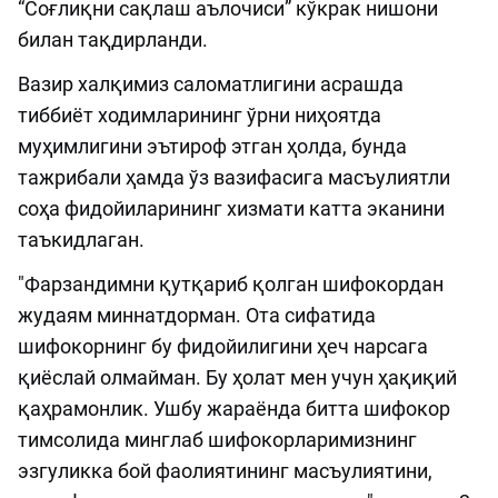
“Соғлиқни сақлаш аълочиси” кўкрак нишони
билан тақдирланди.
Вазир халқимиз саломатлигини асрашда
тиббиёт ходимларининг ўрни ниҳоятда
муҳимлигини эътироф этган ҳолда, бунда
тажрибали ҳамда ўз вазифасига масъулиятли
соҳа фидойиларининг хизмати катта эканини
таъкидлаган.
"Фарзандимни қутқариб қолган шифокордан
жудаям миннатдорман. Ота сифатида
шифокорнинг бу фидойилигини ҳеч нарсага
қиёслай олмайман. Бу ҳолат мен учун ҳақиқий
қаҳрамонлик. Ушбу жараёнда битта шифокор
тимсолида минглаб шифокорларимизнинг
эзгуликка бой фаолиятининг масъулиятини,