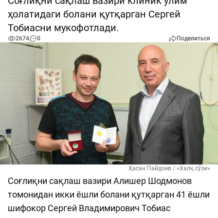
Соғлиқни сақлаш вазири клиник ўлим
ҳолатидаги болани қутқарган Сергей
Тобиасни мукофотлади.
2674
0
Поделиться
Ҳасан Пайдоев / «Халқ сўзи»
Соғлиқни сақлаш вазири Алишер Шодмонов
томонидан икки ёшли болани қутқарган 41 ёшли
шифокор Сергей Владимирович Тобиас