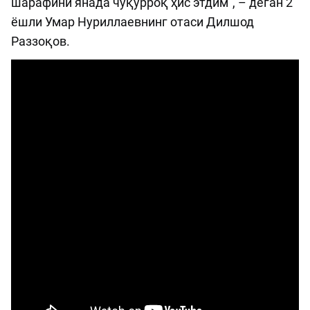
шарафини янада чуқурроқ ҳис этдим", – деган 2
ёшли Умар Нуриллаевнинг отаси Дилшод
Раззоқов.