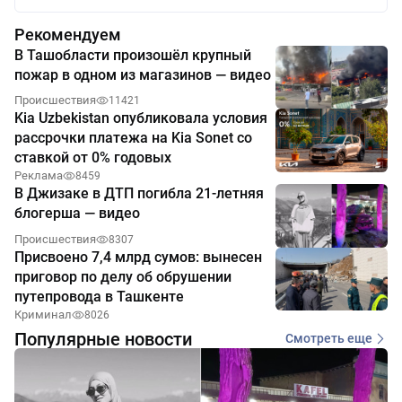
Рекомендуем
В Ташобласти произошёл крупный
пожар в одном из магазинов — видео
Происшествия
11421
Kia Uzbekistan опубликовала условия
рассрочки платежа на Kia Sonet со
ставкой от 0% годовых
Реклама
8459
В Джизаке в ДТП погибла 21-летняя
блогерша — видео
Происшествия
8307
Присвоено 7,4 млрд сумов: вынесен
приговор по делу об обрушении
путепровода в Ташкенте
Криминал
8026
Популярные новости
Смотреть еще