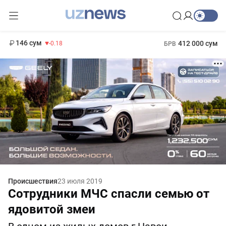
11 916 сум
28.92
13 749 сум
1 271 000 сум
32.19
МРОТ
146 сум
412 000 сум
-0.18
БРВ
Происшествия
23 июля 2019
Сотрудники МЧС спасли семью от
ядовитой змеи