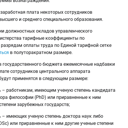
суммы вознаграждения.
 заработная плата некоторых сотрудников
высшего и среднего специального образования.
ии должностных окладов управленческого
истерства тарифные коэффициенты по
разрядам оплаты труда по Единой тарифной сетке
ться
в полуторакратном размере.
тв государственного бюджета ежемесячные надбавки
плате сотрудников центрального аппарата
будут применятся в следующем размере:
0% – работникам, имеющим ученую степень кандидата
тора философии (PhD) или приравненные к ним
степени зарубежных государств;
% – имеющих ученую степень доктора наук либо
DSc) или приравненные к ним другие ученые степени