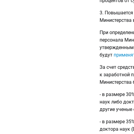
процентов от 
3. Повышается
Министерства 
При определен
персонала Мин
утвержденным 
будут
применя
За счет средс
к заработной 
Министерства 
- в размере 3
наук либо док
другие ученые 
- в размере 35
доктора наук (