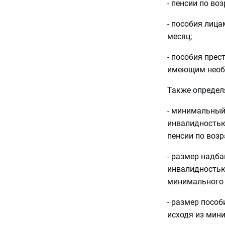
- пенсии по во
- пособия лица
месяц;
- пособия пре
имеющим необх
Также определя
- минимальный
инвалидностью
пенсии по возр
- размер надба
инвалидностью 
минимального 
- размер пособ
исходя из мини