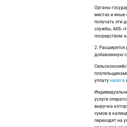
Органы государ
местах и иные
получать эти 
службы, АКБ «
посредством э
2. Расширятся 
добавленную с
Сельскохозяйс
плательщиками
уплату
налога
н
Индивидуальны
услуги операт
выручка котор
сумов в календ
переходят на у