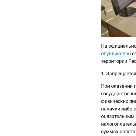
На официально
опубликован
сп
территории Рес
1. Запрещается
При оказании 
государственн
физических ли
наличии либо 
обязательным п
налогоплатель
суммах налога