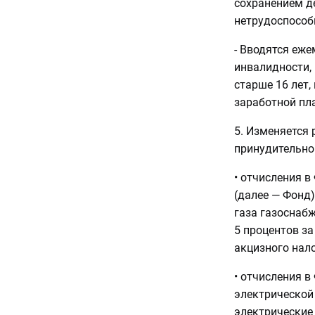
сохранением д
нетрудоспособ
- Вводятся еж
инвалидности, 
старше 16 лет,
заработной пл
5. Изменяется
принудительно
• отчисления 
(далее — Фонд)
газа газоснаб
5 процентов з
акцизного нало
• отчисления в
электрической
электрические 