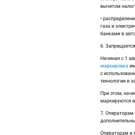
вычетом налог
• распределени
газа и электр
банками в авт
6. Запрещаетс
Начиная с 1 ав
маркировка
им
с использован
технологии в з
При этом, начи
маркируются в
7. Операторам
дополнительны
Операторам и 