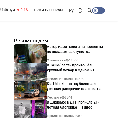
13 749 сум
32.19
МРОТ
1 271 000 сум
146 сум
-0.18
БРВ
412 000 сум
Ру
Рекомендуем
Автор идеи налога на проценты
по вкладам выступил с
разъяснением
Экономика
12506
В Ташобласти произошёл
крупный пожар в одном из
магазинов — видео
Происшествия
10278
Kia Uzbekistan опубликовала
условия рассрочки платежа на
Kia Sonet со ставкой от 0%
Реклама
8344
годовых
В Джизаке в ДТП погибла 21-
летняя блогерша — видео
Происшествия
8057