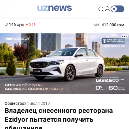
11 916 сум
28.92
13 749 сум
1 271 000 сум
32.19
МРОТ
146 сум
412 000 сум
-0.18
БРВ
Общество
24 июля 2019
Владелец снесенного ресторана
Ezidyor пытается получить
обещанное