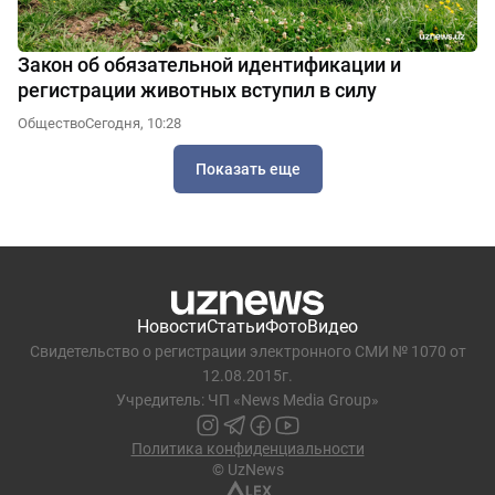
Закон об обязательной идентификации и
регистрации животных вступил в силу
Общество
Сегодня, 10:28
Показать еще
Новости
Статьи
Фото
Видео
Свидетельство о регистрации электронного СМИ № 1070 от
12.08.2015г.
Учредитель: ЧП «News Media Group»
Политика конфиденциальности
© UzNews