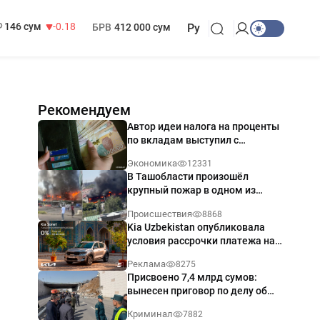
13 749 сум
32.19
МРОТ
1 271 000 сум
146 сум
-0.18
БРВ
412 000 сум
Ру
Рекомендуем
Автор идеи налога на проценты
по вкладам выступил с
разъяснением
Экономика
12331
В Ташобласти произошёл
крупный пожар в одном из
магазинов — видео
Происшествия
8868
Kia Uzbekistan опубликовала
условия рассрочки платежа на
Kia Sonet со ставкой от 0%
Реклама
8275
годовых
Присвоено 7,4 млрд сумов:
вынесен приговор по делу об
обрушении путепровода в
Криминал
7882
Ташкенте