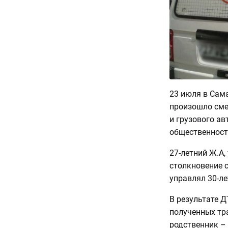
23 июля в Сама
произошло сме
и грузового ав
общественнос
27-летний Ж.А
столкновение 
управлял 30-ле
В результате Д
полученных тр
родственник – 