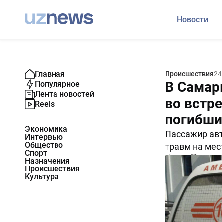
Новости
Главная
Происшествия
24
В Самар
Популярное
Лента новостей
во встр
Reels
погибши
Экономика
Пассажир авт
Интервью
Общество
травм на мест
Спорт
6252
0
Назначения
Происшествия
Культура