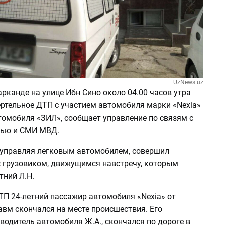
UzNews.uz
рканде на улице Ибн Сино около 04.00 часов утра
ртельное ДТП с участием автомобиля марки «Nexia»
томобиля «ЗИЛ», сообщает управление по связям с
тью и СМИ МВД.
, управляя легковым автомобилем, совершил
с грузовиком, движущимся навстречу, которым
тний Л.Н.
ТП 24-летний пассажир автомобиля «Nexia» от
авм скончался на месте происшествия. Его
водитель автомобиля Ж.А., скончался по дороге в