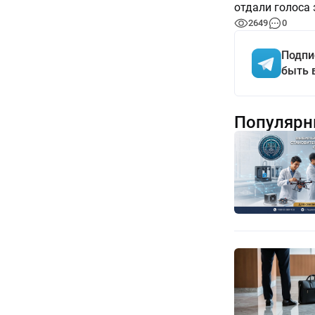
отдали голоса 
2649
0
Подпи
быть 
Популярн