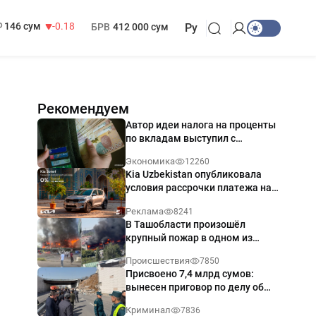
13 749 сум
32.19
МРОТ
1 271 000 сум
146 сум
-0.18
БРВ
412 000 сум
Ру
Рекомендуем
Автор идеи налога на проценты
по вкладам выступил с
разъяснением
Экономика
12260
Kia Uzbekistan опубликовала
условия рассрочки платежа на
Kia Sonet со ставкой от 0%
Реклама
8241
годовых
В Ташобласти произошёл
крупный пожар в одном из
магазинов — видео
Происшествия
7850
Присвоено 7,4 млрд сумов:
вынесен приговор по делу об
обрушении путепровода в
Криминал
7836
Ташкенте