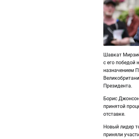
Шавкат Мирзиё
с его победой 
назначением П
Великобритани
Президента.
Борис Джонсон 
принятой проц
отставке.
Новый лидер то
приняли участи