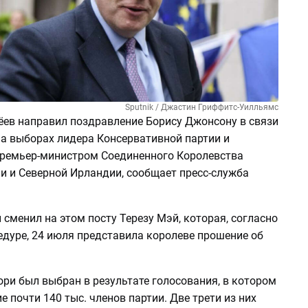
Sputnik / Джастин Гриффитс-Уилльямс
ев направил поздравление Борису Джонсону в связи
на выборах лидера Консервативной партии и
ремьер-министром Соединенного Королевства
и и Северной Ирландии, сообщает пресс-служба
сменил на этом посту Терезу Мэй, которая, согласно
едуре, 24 июля представила королеве прошение об
ри был выбран в результате голосования, в котором
е почти 140 тыс. членов партии. Две трети из них