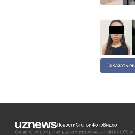
Показать е
Новости
Статьи
Фото
Видео
Свидетельство о регистрации электронного СМИ № 1070 от 