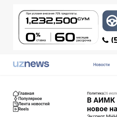
Новости
Главная
Политика
26 июл
В АИМК 
Популярное
Лента новостей
новое н
Reels
Эксперт МНН