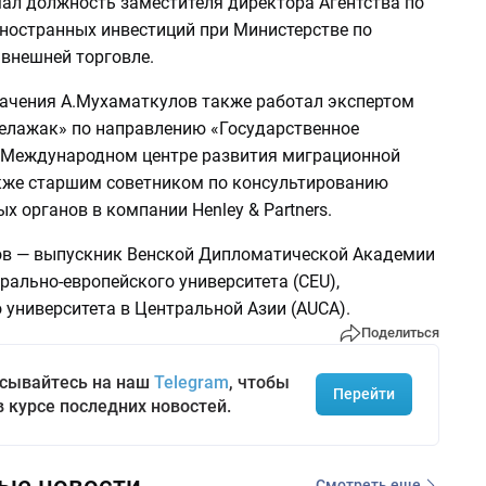
мал должность заместителя директора Агентства по
ностранных инвестиций при Министерстве по
 внешней торговле.
начения А.Мухаматкулов также работал экспертом
лажак» по направлению «Государственное
в Международном центре развития миграционной
акже старшим советником по консультированию
х органов в компании Henley & Partners.
в — выпускник Венской Дипломатической Академии
трально-европейского университета (CEU),
 университета в Центральной Азии (AUCA).
Поделиться
сывайтесь на наш
Telegram
, чтобы
Перейти
в курсе последних новостей.
ые новости
Смотреть еще