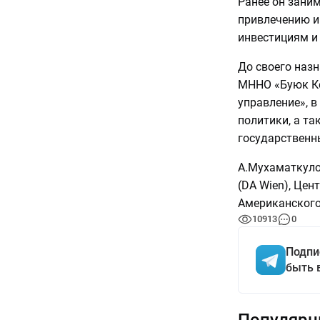
Ранее он зани
привлечению и
инвестициям и
До своего наз
МННО «Буюк Ке
управление», 
политики, а т
государственны
А.Мухаматкуло
(DA Wien), Цен
Американского
10913
0
Подпи
быть 
Популярн