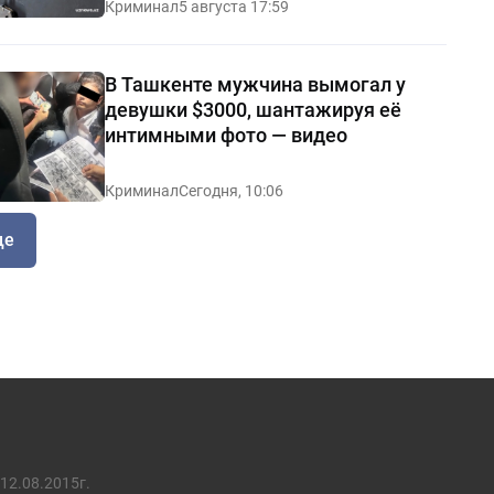
Криминал
5 августа 17:59
В Ташкенте мужчина вымогал у
девушки $3000, шантажируя её
интимными фото — видео
Криминал
Сегодня, 10:06
ще
12.08.2015г.