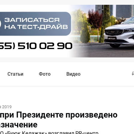
Статьи
Фото
Видео
я 2019
при Президенте произведено
азначение
О «Буюк Келажак» возглавил PR-центр