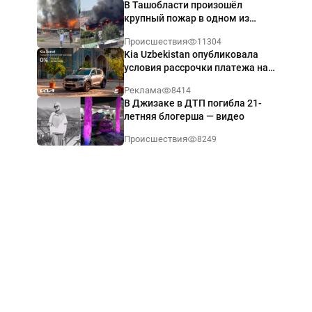
В Ташобласти произошёл
крупный пожар в одном из
магазинов — видео
Происшествия
11304
Kia Uzbekistan опубликовала
условия рассрочки платежа на
Kia Sonet со ставкой от 0%
Реклама
8414
годовых
В Джизаке в ДТП погибла 21-
летняя блогерша — видео
Происшествия
8249