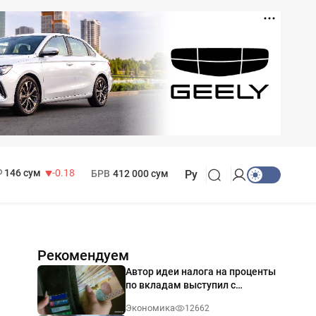
11 916 сум
28.92
13 749 сум
32.19
МРОТ
1 271 000 сум
146 сум
-0.18
БРВ
412 000 сум
Ру
Рекомендуем
Автор идеи налога на проценты
по вкладам выступил с
разъяснением
Экономика
12662