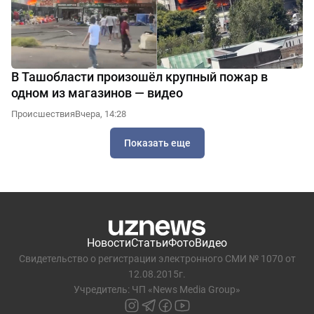
В Ташобласти произошёл крупный пожар в
одном из магазинов — видео
Происшествия
Вчера, 14:28
Показать еще
Новости
Статьи
Фото
Видео
Свидетельство о регистрации электронного СМИ № 1070 от
12.08.2015г.
Учредитель: ЧП «News Media Group»