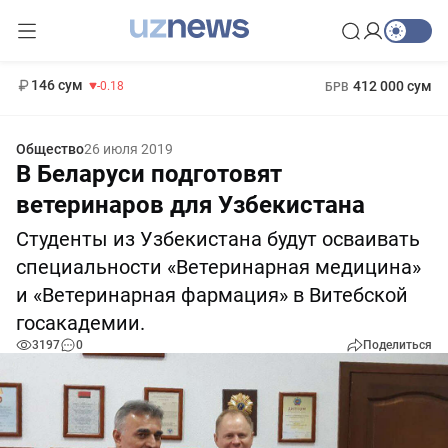
11 916 сум
28.92
13 749 сум
1 271 000 сум
32.19
МРОТ
146 сум
412 000 сум
-0.18
БРВ
Общество
26 июля 2019
В Беларуси подготовят
ветеринаров для Узбекистана
Студенты из Узбекистана будут осваивать
специальности «Ветеринарная медицина»
и «Ветеринарная фармация» в Витебской
госакадемии.
3197
0
Поделиться