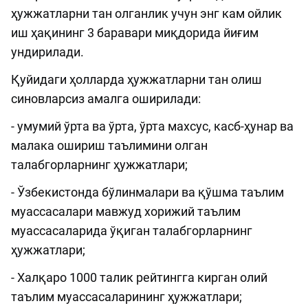
ҳужжатларни тан олганлик учун энг кам ойлик
иш ҳақининг 3 баравари миқдорида йиғим
ундирилади.
Қуйидаги ҳолларда ҳужжатларни тан олиш
синовларсиз амалга оширилади:
- умумий ўрта ва ўрта, ўрта махсус, касб-ҳунар ва
малака ошириш таълимини олган
талабгорларнинг ҳужжатлари;
- Ўзбекистонда бўлинмалари ва қўшма таълим
муассасалари мавжуд хорижий таълим
муассасаларида ўқиган талабгорларнинг
ҳужжатлари;
- Халқаро 1000 талик рейтингга кирган олий
таълим муассасаларининг ҳужжатлари;