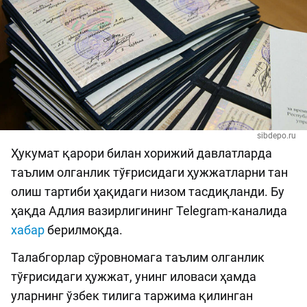
sibdepo.ru
Ҳукумат қарори билан хорижий давлатларда
таълим олганлик тўғрисидаги ҳужжатларни тан
олиш тартиби ҳақидаги низом тасдиқланди. Бу
ҳақда Адлия вазирлигининг Telegram-каналида
хабар
берилмоқда.
Талабгорлар сўровномага таълим олганлик
тўғрисидаги ҳужжат, унинг иловаси ҳамда
уларнинг ўзбек тилига таржима қилинган