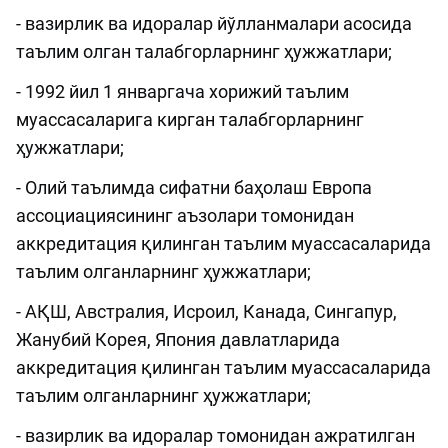
- вазирлик ва идоралар йўлланмалари асосида
таълим олган талабгорларнинг ҳужжатлари;
- 1992 йил 1 январгача хорижий таълим
муассасаларига кирган талабгорларнинг
ҳужжатлари;
- Олий таълимда сифатни баҳолаш Европа
ассоциациясининг аъзолари томонидан
аккредитация қилинган таълим муассасаларида
таълим олганларнинг ҳужжатлари;
- АҚШ, Австралия, Исроил, Канада, Сингапур,
Жанубий Корея, Япония давлатларида
аккредитация қилинган таълим муассасаларида
таълим олганларнинг ҳужжатлари;
- вазирлик ва идоралар томонидан ажратилган