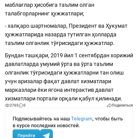
маблағлар ҳисобига таълим олган
талабгорларнинг ҳужжатлари;
- халқаро шартномалар, Президент ва Ҳукумат
ҳужжатларида назарда тутилган ҳолларда
таълим олганлик тўғрисидаги ҳужжатлар.
Бундан ташқари, 2019 йил 1 сентябрдан хорижий
давлатларда умумий ўрта ва ўрта таълим
олганлик тўғрисидаги ҳужжатларни тан олиш
учун аризалар фақат давлат хизматлари
марказлари ёки ягона интерактив давлат
хизматлари портали орқали қабул қилинади.
2765
0
Поделиться
Подписывайтесь на наш
Telegram
, чтобы быть
в курсе последних новостей.
Перейти