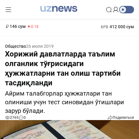
11 916 сум
28.92
13 749 сум
1 271 000 сум
32.19
МРОТ
146 сум
412 000 сум
-0.18
БРВ
Общество
26 июля 2019
Хорижий давлатларда таълим
олганлик тўғрисидаги
ҳужжатларни тан олиш тартиби
тасдиқланди
Айрим талабгорлар ҳужжатлари тан
олиниши учун тест синовидан ўтишлари
зарур бўлади.
2765
0
Поделиться