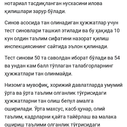
нотариал тасдиқланган нусхасини илова
қилишлари зарур бўлади.
Синов асосида тан олинадиган ҳужжатлар учун
тест синовлари ташкил этилади ва бу ҳақида 10
кун олдин таълим сифатини назорат қилиш
инспекциясининг сайтида эълон қилинади.
Тест синови 50 та саволдан иборат бўлади ва 54
ва ундан кам балл тўплаган талабгорларнинг
ҳужжатлари тан олинмайди.
Низомга мувофиқ, хорижий давлатларда умумий
ўрта ва ўрта таълим олганлик тўғрисидаги
ҳужжатларни тан олиш бепул амалга
оширилади. Ўрта махсус, касб-ҳунар, олий
таълим, кадрларни қайта тайёрлаш ва малака
ошириш таълими олганлик тўғрисидаги