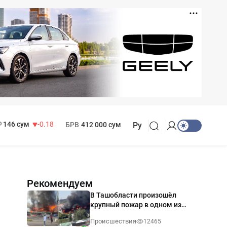
11 916 сум
28.92
13 749 сум
32.19
МРОТ
1 271 000 сум
146 сум
-0.18
БРВ
412 000 сум
Ру
Рекомендуем
В Ташобласти произошёл
крупный пожар в одном из
магазинов — видео
Происшествия
12465