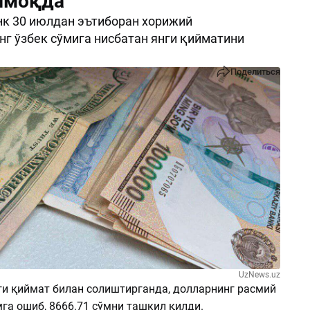
шмоқда
к 30 июлдан эътиборан хорижий
г ўзбек сўмига нисбатан янги қийматини
Поделиться
UzNews.uz
ги қиймат билан солиштирганда, долларнинг расмий
мга ошиб, 8666.71 сўмни ташкил қилди.