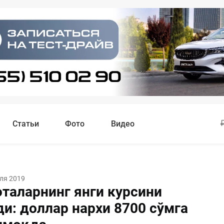
Статьи
Фото
Видео
ля 2019
таларнинг янги курсини
ди: доллар нархи 8700 сўмга