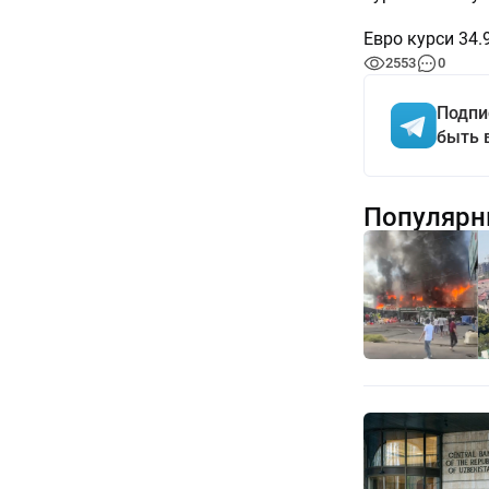
Евро курси 34.
2553
0
Подпи
быть 
Популярн