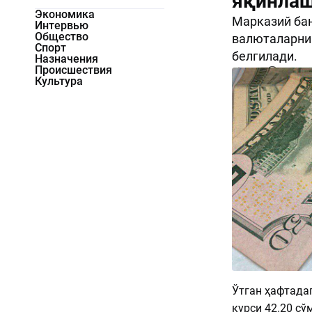
яқинла
Экономика
Марказий бан
Интервью
Общество
валюталарнин
Спорт
белгилади.
Назначения
Происшествия
2553
0
Культура
Ўтган ҳафтада
курси 42.20 сў