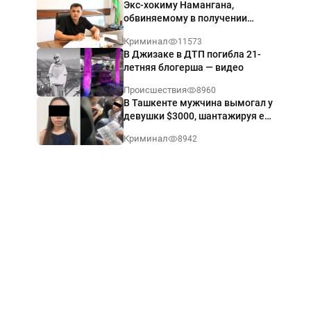
Экс-хокиму Намангана,
обвиняемому в получении
взятки $60 тыс., вынесли
Криминал
11573
приговор
В Джизаке в ДТП погибла 21-
летняя блогерша — видео
Происшествия
8960
В Ташкенте мужчина вымогал у
девушки $3000, шантажируя её
интимными фото — видео
Криминал
8942