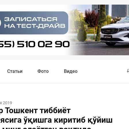
Статьи
Фото
Видео
я 2019
 Тошкент тиббиёт
ясига ўқишга киритиб қўйиш