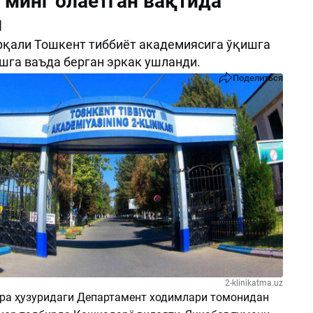
 минг олаётган вақтида
и
рқали Тошкент тиббиёт академиясига ўқишга
шга ваъда берган эркак ушланди.
Поделиться
2-klinikatma.uz
ра ҳузуридаги Департамент ходимлари томонидан