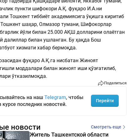
зкор тадбирда Қашқадарё вилояти, Яккабоғ тумани,
ачлик пункти шифокори А.Қ. фуқаро И.А.ни
али Тошкент тиббиёт академиясига ўқишга киритиб
 Тошкент шаҳар, Олмазор тумани, Шифокорлар
бгарлик йўли билан 25.000 АҚШ долларини олаётган
й далиллар билан ушланган. Бу ҳақда Бош
атбуот хизмати хабар бермоқда.
юзасидан фуқаро А.Қ.га нисбатан Жиноят
егишли моддалари билан жиноят иши қўзғатилиб,
тлари ўтказилмоқда.
Поделиться
сывайтесь на наш
Telegram
, чтобы
Перейти
в курсе последних новостей.
ые новости
Смотреть еще
Житель Ташкентской области