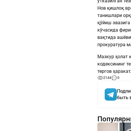
ўтказилган те
Нов қишлоқ вр
танишлари орқ
қўйиш эвазига
кўчасида фири
вақтида ашёви
прокуратура м
Мазкур ҳолат 
кодексининг т
тергов ҳарака
2144
0
Подпи
быть 
Популярн