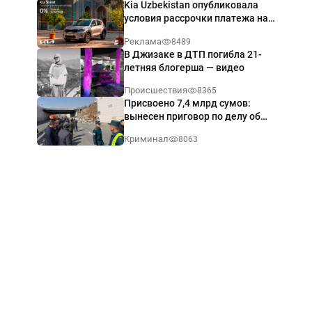
Kia Uzbekistan опубликовала
условия рассрочки платежа на
Kia Sonet со ставкой от 0%
Реклама
8489
годовых
В Джизаке в ДТП погибла 21-
летняя блогерша — видео
Происшествия
8365
Присвоено 7,4 млрд сумов:
вынесен приговор по делу об
обрушении путепровода в
Криминал
8063
Ташкенте