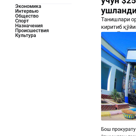
учун $25
Экономика
ушланд
Интервью
Общество
Танишлари о
Спорт
Назначения
киритиб қўйи
Происшествия
2144
0
Культура
Бош прокурату