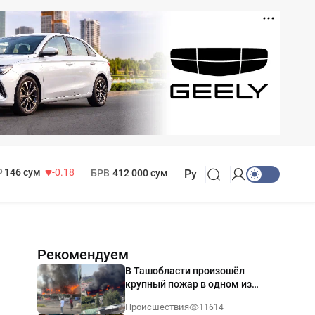
11 916 сум
28.92
13 749 сум
32.19
МРОТ
1 271 000 сум
146 сум
-0.18
БРВ
412 000 сум
Ру
Рекомендуем
В Ташобласти произошёл
крупный пожар в одном из
магазинов — видео
Происшествия
11614