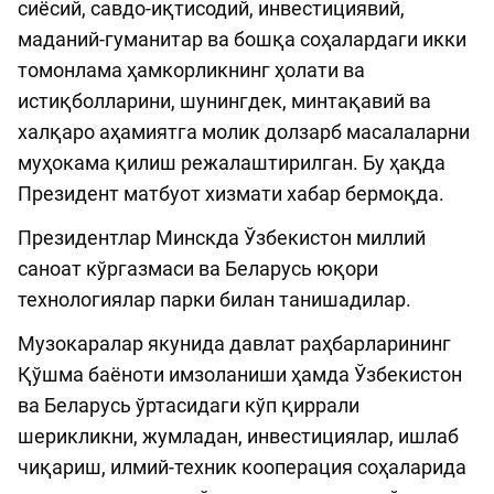
сиёсий, савдо-иқтисодий, инвестициявий,
маданий-гуманитар ва бошқа соҳалардаги икки
томонлама ҳамкорликнинг ҳолати ва
истиқболларини, шунингдек, минтақавий ва
халқаро аҳамиятга молик долзарб масалаларни
муҳокама қилиш режалаштирилган. Бу ҳақда
Президент матбуот хизмати хабар бермоқда.
Президентлар Минскда Ўзбекистон миллий
саноат кўргазмаси ва Беларусь юқори
технологиялар парки билан танишадилар.
Музокаралар якунида давлат раҳбарларининг
Қўшма баёноти имзоланиши ҳамда Ўзбекистон
ва Беларусь ўртасидаги кўп қиррали
шерикликни, жумладан, инвестициялар, ишлаб
чиқариш, илмий-техник кооперация соҳаларида