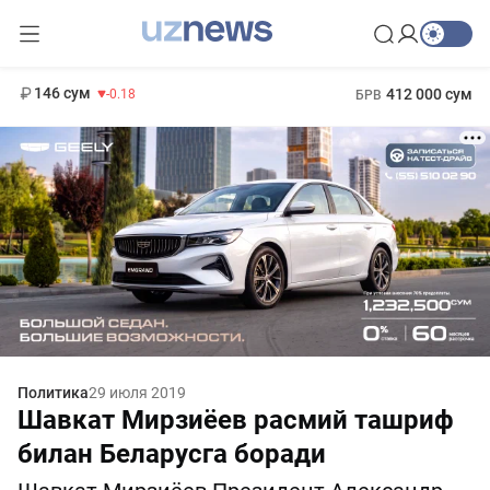
11 916 сум
28.92
13 749 сум
1 271 000 сум
32.19
МРОТ
146 сум
412 000 сум
-0.18
БРВ
Политика
29 июля 2019
Шавкат Мирзиёев расмий ташриф
билан Беларусга боради