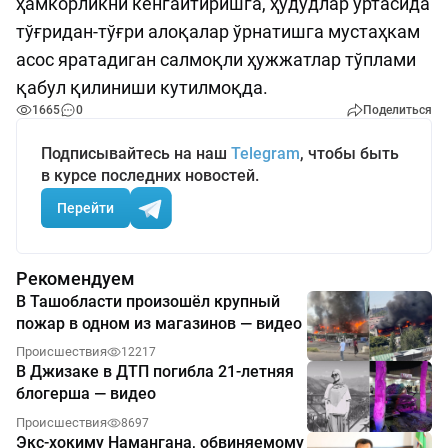
ҳамкорликни кенгайтиришга, ҳудудлар ўртасида
тўғридан-тўғри алоқалар ўрнатишга мустаҳкам
асос яратадиган салмоқли ҳужжатлар тўплами
қабул қилиниши кутилмоқда.
1665
0
Поделиться
Подписывайтесь на наш
Telegram
, чтобы быть
в курсе последних новостей.
Перейти
Рекомендуем
В Ташобласти произошёл крупный
пожар в одном из магазинов — видео
Происшествия
12217
В Джизаке в ДТП погибла 21-летняя
блогерша — видео
Происшествия
8697
Экс-хокиму Намангана, обвиняемому