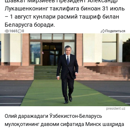
Шавкат Мирзиёев Президент Александр
Лукашенконинг таклифига биноан 31 июль
– 1 август кунлари расмий ташриф билан
Беларусга боради.
1665
0
Поделиться
president.uz
Олий даражадаги Ўзбекистон-Беларусь
мулоқотининг давоми сифатида Минск шаҳрида