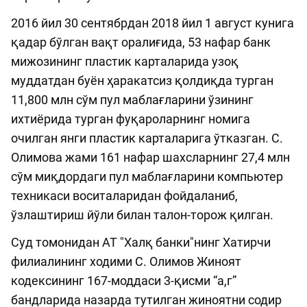
2016 йил 30 сентябрдан 2018 йил 1 август кунига
қадар бўлган вақт оралиғида, 53 нафар банк
мижозининг пластик карталарида узоқ
муддатдан буён ҳаракатсиз қолдиқда турган
11,800 млн сўм пул маблағларини ўзининг
ихтиёрида турган фуқароларнинг номига
очилган янги пластик карталарига ўтказган. С.
Олимова жами 161 нафар шахсларнинг 27,4 млн
сўм миқдордаги пул маблағларини компьютер
техникаси воситаларидан фойдаланиб,
ўзлаштириш йўли билан талон-торож қилган.
Суд томонидан АТ "Халқ банки"нинг Хатирчи
филиалининг ходими С. Олимов Жиноят
кодексининг 167-моддаси 3-қисми “а,г”
бандларида назарда тутилган жиноятни содир