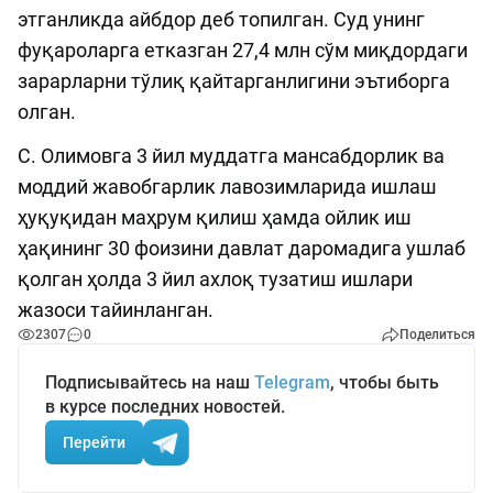
этганликда айбдор деб топилган. Суд унинг
фуқароларга етказган 27,4 млн сўм миқдордаги
зарарларни тўлиқ қайтарганлигини эътиборга
олган.
С. Олимовга 3 йил муддатга мансабдорлик ва
моддий жавобгарлик лавозимларида ишлаш
ҳуқуқидан маҳрум қилиш ҳамда ойлик иш
ҳақининг 30 фоизини давлат даромадига ушлаб
қолган ҳолда 3 йил ахлоқ тузатиш ишлари
жазоси тайинланган.
2307
0
Поделиться
Подписывайтесь на наш
Telegram
, чтобы быть
в курсе последних новостей.
Перейти