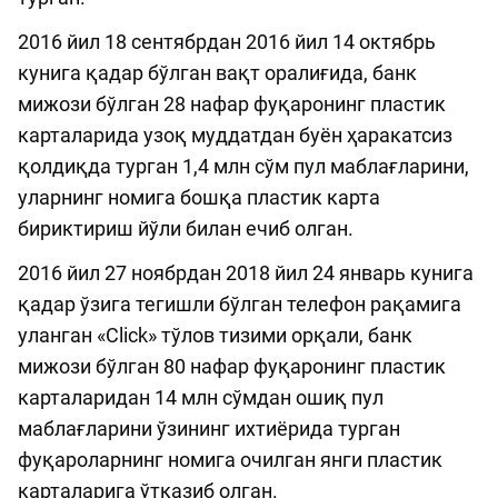
2016 йил 18 сентябрдан 2016 йил 14 октябрь
кунига қадар бўлган вақт оралиғида, банк
мижози бўлган 28 нафар фуқаронинг пластик
карталарида узоқ муддатдан буён ҳаракатсиз
қолдиқда турган 1,4 млн сўм пул маблағларини,
уларнинг номига бошқа пластик карта
бириктириш йўли билан ечиб олган.
2016 йил 27 ноябрдан 2018 йил 24 январь кунига
қадар ўзига тегишли бўлган телефон рақамига
уланган «Click» тўлов тизими орқали, банк
мижози бўлган 80 нафар фуқаронинг пластик
карталаридан 14 млн сўмдан ошиқ пул
маблағларини ўзининг ихтиёрида турган
фуқароларнинг номига очилган янги пластик
карталарига ўтказиб олган.