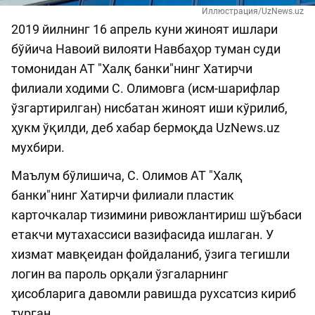
Иллюстрация/UzNews.uz
2019 йилнинг 16 апрель куни жиноят ишлари
бўйича Навоий вилояти Навбаҳор туман суди
томонидан АТ "Халқ банки"нинг Хатирчи
филиали ходими С. Олимовга (исм-шарифлар
ўзгартирилган) нисбатан жиноят иши кўрилиб,
ҳукм ўқилди, деб хабар бермоқда UzNews.uz
мухбири.
Маълум бўлишича, С. Олимов АТ "Халқ
банки"нинг Хатирчи филиали пластик
карточкалар тизимини ривожлантириш шўъбаси
етакчи мутахассиси вазифасида ишлаган. У
хизмат мавқеидан фойдаланиб, ўзига тегишли
логин ва пароль орқали ўзгаларнинг
ҳисобларига давомли равишда рухсатсиз кириб
турган.