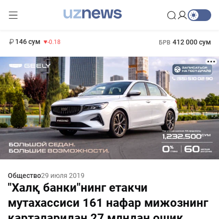
11 916 сум
28.92
13 749 сум
1 271 000 сум
32.19
МРОТ
146 сум
412 000 сум
-0.18
БРВ
Общество
29 июля 2019
"Халқ банки"нинг етакчи
мутахассиси 161 нафар мижознинг
карталаридан 27 млндан ошиқ