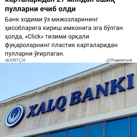
пулларни ечиб олди
Банк ходими ўз мижозларининг
ҳисобларига кириш имконига эга бўлган
ҳолда, «Click» тизими орқали
фуқароларнинг пластик карталаридан
пулларни ўғирлаган.
2307
0
Поделиться