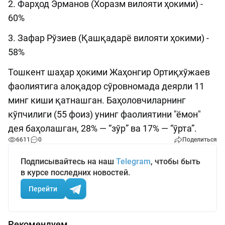
2. Фарҳод Эрманов (Хоразм вилояти ҳокими) -
60%
3. Зафар Рўзиев (Қашқадарё вилояти ҳокими) -
58%
Тошкент шаҳар ҳокими Жаҳонгир Ортиқхўжаев
фаолиятига алоқадор сўровномада деярли 11
минг киши қатнашган. Баҳоловчиларнинг
кўпчилиги (55 фоиз) унинг фаолиятини "ёмон"
дея баҳолашган, 28% — “зўр” ва 17% — “ўрта”.
6611
0
Поделиться
Подписывайтесь на наш
Telegram
, чтобы быть
в курсе последних новостей.
Перейти
Рекомендуем