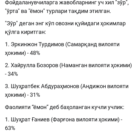
Фойдаланувчиларга жавобларнинг уч хил "зўр",
"ўрта" ва "ёмон" турлари тақдим этилган.
"Зўр" деган энг кўп овозни қуйидаги ҳокимлар
қўлга киритган:
1. Эркинжон Турдимов (Самарқанд вилояти
ҳокими) - 48%
2. Хайрулла Бозоров (Наманган вилояти ҳокими)
- 34%
3. Шуҳратбек Абдураҳмонов (Андижон вилояти
ҳокими) - 31%
Фаолияти “ёмон” деб баҳоланган кучли учлик:
1. Шуҳрат Ғаниев (Фарғона вилояти ҳокими) -
63%