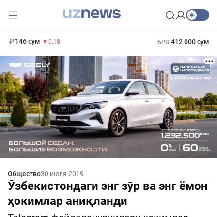
11 916 сум
28.92
13 749 сум
1 271 000 сум
32.19
МРОТ
146 сум
412 000 сум
-0.18
БРВ
Общество
30 июля 2019
Ўзбекистондаги энг зўр ва энг ёмон
ҳокимлар аниқланди