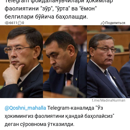
Telegram фойдаланувчилари ҳокимлар
фаолиятини "зўр", "ўрта" ва "ёмон"
белгилари бўйича баҳолашди.
6611
0
Поделиться
t.me/MadinaNurman
@Qoshni_mahalla
Telegram-каналида "Ўз
ҳокимингиз фаолиятини қандай баҳолайсиз"
деган сўровнома ўтказилди.