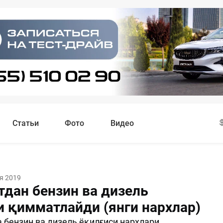
Статьи
Фото
Видео
я 2019
тдан бензин ва дизель
и қимматлайди (янги нархлар)
 бензин ва дизель ёқилғиси нархлари