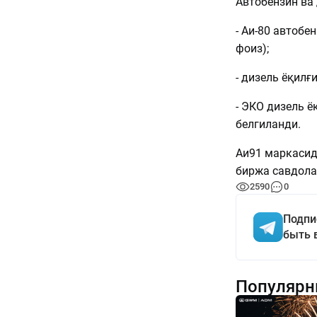
Автобензин ва 
- Аи-80 автобе
фоиз);
- дизель ёқилғи
- ЭКО дизель ё
белгиланди.
Аи91 маркасида
биржа савдола
2590
0
Подпи
быть 
Популярн