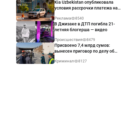
Kia Uzbekistan опубликовала
условия рассрочки платежа на
Kia Sonet со ставкой от 0%
Реклама
8540
годовых
В Джизаке в ДТП погибла 21-
летняя блогерша — видео
Происшествия
8479
Присвоено 7,4 млрд сумов:
вынесен приговор по делу об
обрушении путепровода в
Криминал
8127
Ташкенте