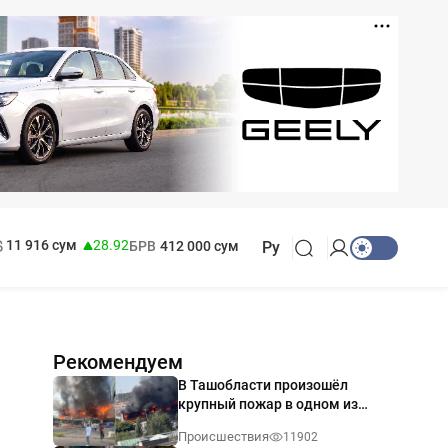
13 749 сум
32.19
146 сум
-0.18
МРОТ
1 271 000 сум
11 916 сум
28.92
БРВ
412 000 сум
Ру
Рекомендуем
В Ташобласти произошёл
крупный пожар в одном из
магазинов — видео
Происшествия
11902