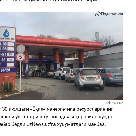
Поделиться
UzNews.uz
г 30 июлдаги «Ёқилғи-энергетика ресурсларининг
ларини ўзгартириш тўғрисида»ги қарорида кўзда
хабар берди UzNews.uz'га ҳукуматдаги манбаа.