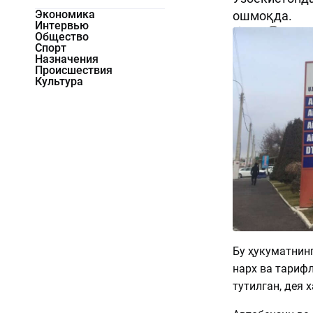
Экономика
ошмоқда.
Интервью
2590
0
Общество
Спорт
Назначения
Происшествия
Культура
Бу ҳукуматнин
нарх ва тариф
тутилган, дея 