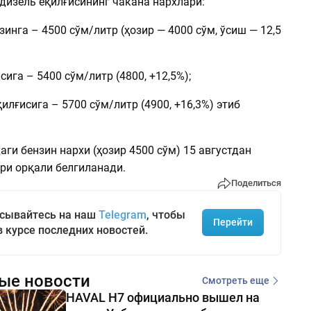
дизель ёқилғисининг чакана нархлари:
нзинга – 4500 сўм/литр (ҳозир — 4000 сўм, ўсиш — 12,5
сига – 5400 сўм/литр (4800, +12,5%);
қилғисига – 5700 сўм/литр (4900, +16,3%) этиб
ги бензин нархи (ҳозир 4500 сўм) 15 августдан
ри орқали белгиланади.
Поделиться
сывайтесь на наш
Telegram
, чтобы
Перейти
в курсе последних новостей.
ые новости
Смотреть еще
HAVAL H7 официально вышел на