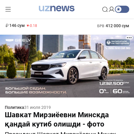
11 916 сум
28.92
13 749 сум
1 271 000 сум
32.19
МРОТ
146 сум
412 000 сум
-0.18
БРВ
Политика
31 июля 2019
Шавкат Мирзиёевни Минскда
қандай кутиб олишди - фото