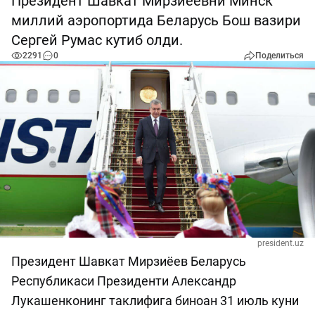
Президент Шавкат Мирзиёевни Минск
миллий аэропортида Беларусь Бош вазири
Сергей Румас кутиб олди.
2291
0
Поделиться
president.uz
Президент Шавкат Мирзиёев Беларусь
Республикаси Президенти Александр
Лукашенконинг таклифига биноан 31 июль куни