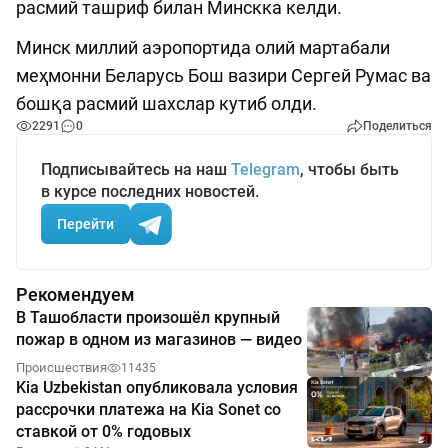
расмий ташриф билан Минскка келди.
Минск миллий аэропортида олий мартабали
меҳмонни Беларусь Бош вазири Сергей Румас ва
бошқа расмий шахслар кутиб олди.
2291
0
Поделиться
Подписывайтесь на наш
Telegram
, чтобы быть
в курсе последних новостей.
Перейти
Рекомендуем
В Ташобласти произошёл крупный
пожар в одном из магазинов — видео
Происшествия
11435
Kia Uzbekistan опубликовала условия
рассрочки платежа на Kia Sonet со
ставкой от 0% годовых