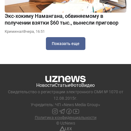
Экс-хокиму Намангана, обвиняемому в
получении взятки $60 тыс., вынесли приговор
Криминал
Вчера, 16:51
Показать еще
Новости
Статьи
Фото
Видео
Свидетельство о регистрации электронного СМИ № 1070 от
12.08.2015г.
Учредитель: ЧП «News Media Group»
Политика конфиденциальности
© UzNews