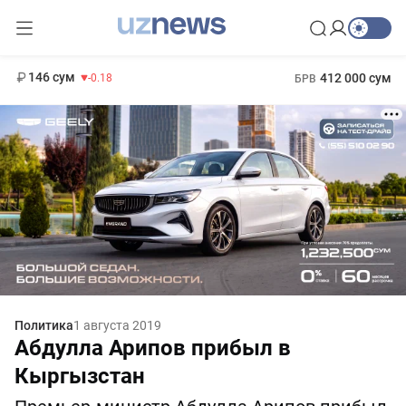
11 916 сум
28.92
13 749 сум
1 271 000 сум
32.19
МРОТ
146 сум
412 000 сум
-0.18
БРВ
Политика
1 августа 2019
Абдулла Арипов прибыл в
Кыргызстан