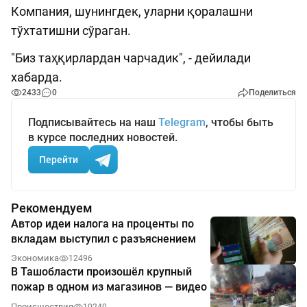
Компания, шунингдек, уларни қоралашни
тўхтатишни сўраган.
"Биз таҳқирлардан чарчадик", - дейилади
хабарда.
2433
0
Поделиться
Подписывайтесь на наш
Telegram
, чтобы быть
в курсе последних новостей.
Перейти
Рекомендуем
Автор идеи налога на проценты по
вкладам выступил с разъяснением
Экономика
12496
В Ташобласти произошёл крупный
пожар в одном из магазинов — видео
Происшествия
10240