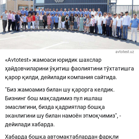
avtotest.uz
«Avtotest» жамоаси юридик шахслар
ҳайдовчиларини ўқитиш фаолиятини тўхтатишга
қарор қилди, дейилади компания сайтида.
"Биз жамоамиз билан шу қарорга келдик.
Бизнинг бош мақсадимиз пул ишлаш
эмаслигини, бизда қадриятлар бошқа
эканлигини шу билан намоён этмоқчимиз", -
дейилади хабарда.
Хабарда бошқа автомактаблардан фарқли