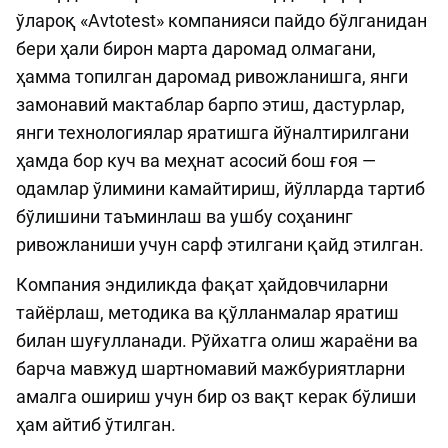
ўлароқ «Avtotest» компанияси пайдо бўлганидан
бери ҳали бирон марта даромад олмагани,
ҳамма топилган даромад ривожланишга, янги
замонавий мактаблар барпо этиш, дастурлар,
янги технологиялар яратишга йўналтирилгани
ҳамда бор куч ва меҳнат асосий бош ғоя —
одамлар ўлимини камайтириш, йўлларда тартиб
бўлишини таъминлаш ва ушбу соҳанинг
ривожланиши учун сарф этилгани қайд этилган.
Компания эндиликда фақат ҳайдовчиларни
тайёрлаш, методика ва қўлланмалар яратиш
билан шуғулланади. Рўйхатга олиш жараёни ва
барча мавжуд шартномавий мажбуриятларни
амалга ошириш учун бир оз вақт керак бўлиши
ҳам айтиб ўтилган.