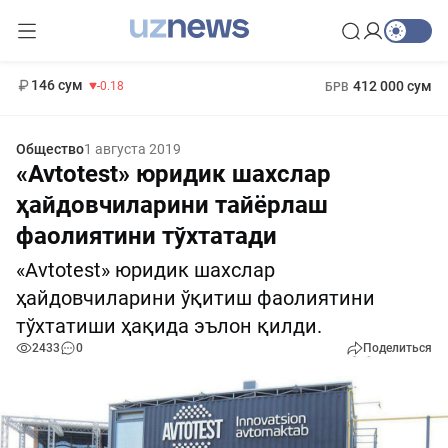
11 916 сум
28.92
13 749 сум
1 271 000 сум
32.19
МРОТ
146 сум
412 000 сум
-0.18
БРВ
Общество
1 августа 2019
«Avtotest» юридик шахслар
ҳайдовчиларини тайёрлаш
фаолиятини тўхтатади
«Avtotest» юридик шахслар
ҳайдовчиларини ўқитиш фаолиятини
тўхтатиши ҳақида эълон қилди.
2433
0
Поделиться