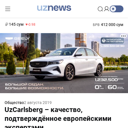
11 952 сум
36.46
13 780 сум
1 271 000 сум
30.12
МРОТ
145 сум
412 000 сум
-0.98
БРВ
Общество
2 августа 2019
UzCarlsberg – качество,
подтверждённое европейскими
экспертами