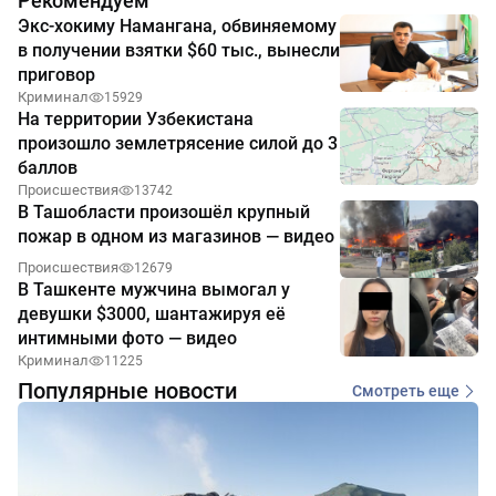
Рекомендуем
Экс-хокиму Намангана, обвиняемому
в получении взятки $60 тыс., вынесли
приговор
Криминал
15929
На территории Узбекистана
произошло землетрясение силой до 3
баллов
Происшествия
13742
В Ташобласти произошёл крупный
пожар в одном из магазинов — видео
Происшествия
12679
В Ташкенте мужчина вымогал у
девушки $3000, шантажируя её
интимными фото — видео
Криминал
11225
Популярные новости
Смотреть еще