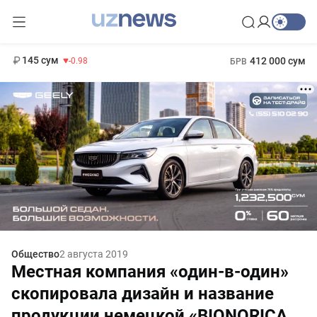
11 952 сум
36.46
13 780 сум
1 271 000 сум
30.12
МРОТ
145 сум
412 000 сум
-0.98
БРВ
Общество
2 августа 2019
Местная компания «один-в-один»
скопировала дизайн и название
продукции немецкой «BIONORICA