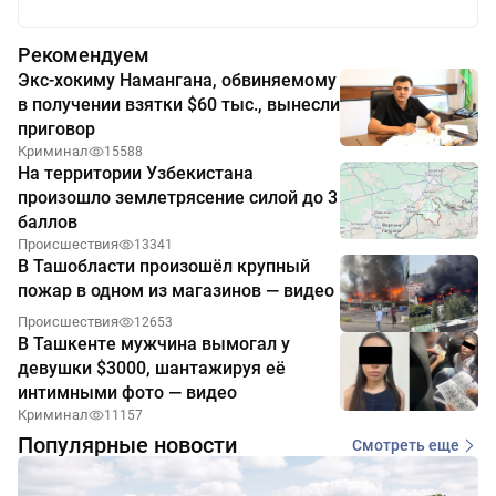
Рекомендуем
Экс-хокиму Намангана, обвиняемому
в получении взятки $60 тыс., вынесли
приговор
Криминал
15588
На территории Узбекистана
произошло землетрясение силой до 3
баллов
Происшествия
13341
В Ташобласти произошёл крупный
пожар в одном из магазинов — видео
Происшествия
12653
В Ташкенте мужчина вымогал у
девушки $3000, шантажируя её
интимными фото — видео
Криминал
11157
Популярные новости
Смотреть еще