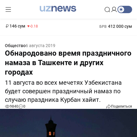
11 916 сум
28.92
13 749 сум
1 271 000 сум
32.19
МРОТ
146 сум
412 000 сум
-0.18
БРВ
Общество
6 августа 2019
Обнародовано время праздничного
намаза в Ташкенте и других
городах
11 августа во всех мечетях Узбекистана
будет совершен праздничный намаз по
случаю праздника Курбан хайит.
9840
0
Поделиться