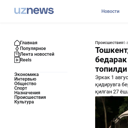
Новости
Главная
Происшествия
6 
Тошкент
Популярное
Лента новостей
бедарак
Reels
топилди
Экономика
Эркак 1 авгу
Интервью
Общество
қидирувга бе
Спорт
қилган 27 ёш
Назначения
Происшествия
2129
0
Культура