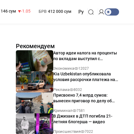
13 717 сум
-25.83
МРОТ
1 271 000 сум
146 сум
-1.05
БРВ
412 000 сум
Ру
Рекомендуем
Автор идеи налога на проценты
по вкладам выступил с
разъяснением
Экономика
12027
Kia Uzbekistan опубликовала
условия рассрочки платежа на
Kia Sonet со ставкой от 0%
Реклама
8032
годовых
Присвоено 7,4 млрд сумов:
вынесен приговор по делу об
обрушении путепровода в
Криминал
7581
Ташкенте
В Джизаке в ДТП погибла 21-
летняя блогерша — видео
Происшествия
7022