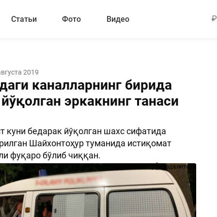
Статьи
Фото
Видео
августа 2019
даги каналларнинг бирида
 йўқолган эркакнинг танаси
ст куни бедарак йўқолган шахс сифатида
рилган Шайхонтоҳур туманида истиқомат
ли фуқаро бўлиб чиққан.
Поделиться