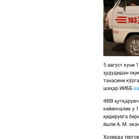
5 август куни 
ҳудудидан оқи
танасини кўрга
шаҳар ИИББ
х
ФВВ қутқарувч
кейинчалик у 1
қидирувга бер
ёшли А. М. эка
Ҳозирда терго