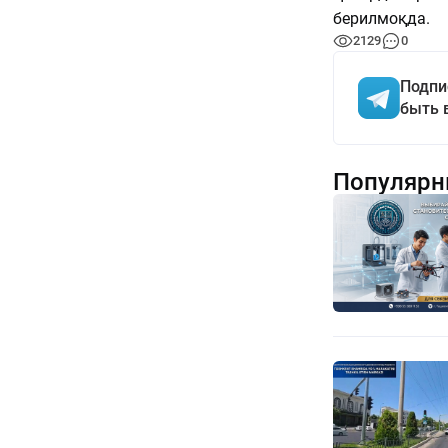
берилмоқда.
2129
0
Подпи
быть 
Популярн