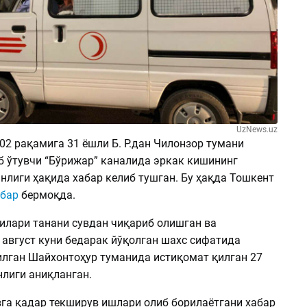
UzNews.uz
102 рақамига 31 ёшли Б. Р.дан Чилонзор тумани
б ўтувчи “Бўрижар” каналида эркак кишининг
нлиги ҳақида хабар келиб тушган. Бу ҳақда Тошкент
абар
бермоқда.
илари танани сувдан чиқариб олишган ва
 август куни бедарак йўқолган шахс сифатида
илган Шайхонтоҳур туманида истиқомат қилган 27
нлиги аниқланган.
вга қадар текширув ишлари олиб борилаётгани хабар