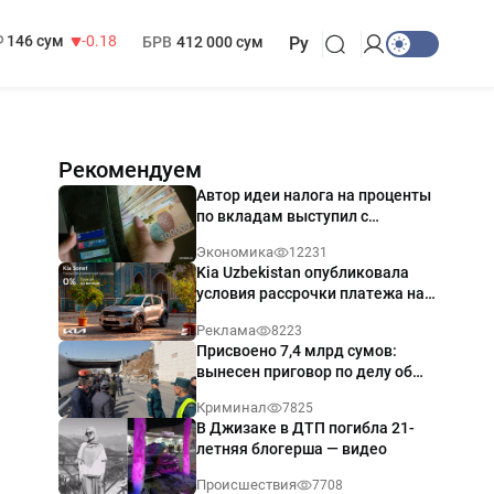
13 749 сум
32.19
МРОТ
1 271 000 сум
146 сум
-0.18
БРВ
412 000 сум
Ру
Рекомендуем
Автор идеи налога на проценты
по вкладам выступил с
разъяснением
Экономика
12231
Kia Uzbekistan опубликовала
условия рассрочки платежа на
Kia Sonet со ставкой от 0%
Реклама
8223
годовых
Присвоено 7,4 млрд сумов:
вынесен приговор по делу об
обрушении путепровода в
Криминал
7825
Ташкенте
В Джизаке в ДТП погибла 21-
летняя блогерша — видео
Происшествия
7708