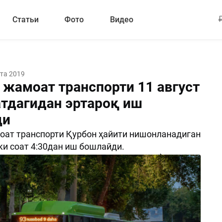
Статьи
Фото
Видео
ста 2019
 жамоат транспорти 11 август
атдагидан эртароқ иш
ди
оат транспорти Қурбон ҳайити нишонланадиган
ки соат 4:30дан иш бошлайди.
Поделиться