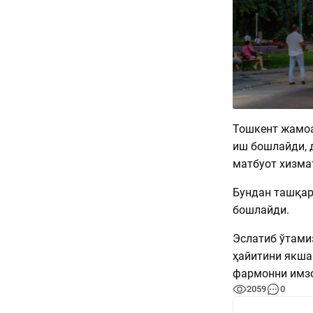
Тошкент жамоа
иш бошлайди, 
матбуот хизма
Бундан ташқар
бошлайди.
Эслатиб ўтами
ҳайитини якша
фармонни имзо
2059
0