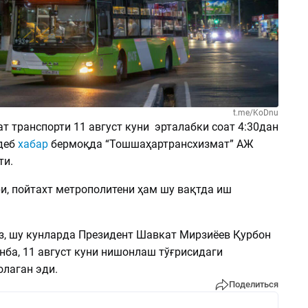
t.me/KoDnu
т транспорти 11 август куни эрталабки соат 4:30дан
деб
хабар
бермоқда “Тошшаҳартрансхизмат” АЖ
ти.
и, пойтахт метрополитени ҳам шу вақтда иш
з, шу кунларда Президент Шавкат Мирзиёев Қурбон
нба, 11 август куни нишонлаш тўғрисидаги
лаган эди.
Поделиться