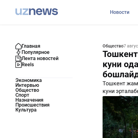
Новости
Главная
Общество
7 авгу
Тошкент
Популярное
Лента новостей
куни од
Reels
бошлай
Экономика
Тошкент жам
Интервью
Общество
куни эрталаб
Спорт
2059
0
Назначения
Происшествия
Культура