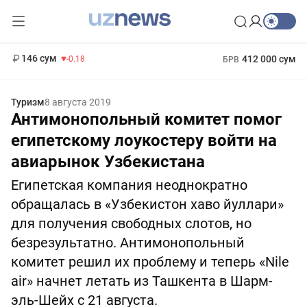
11 916 сум
28.92
13 749 сум
1 271 000 сум
32.19
МРОТ
146 сум
412 000 сум
-0.18
БРВ
Туризм
8 августа 2019
Антимонопольный комитет помог
египетскому лоукостеру войти на
авиарынок Узбекистана
Египетская компания неоднократно
обращалась в «Узбекистон хаво йуллари»
для получения свободных слотов, но
безрезультатно. Антимонопольный
комитет решил их проблему и теперь «Nile
air» начнет летать из Ташкента в Шарм-
эль-Шейх с 21 августа.