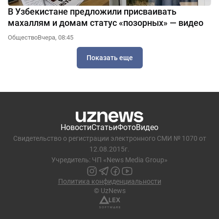
В Узбекистане предложили присваивать
махаллям и домам статус «позорных» — видео
Общество
Вчера, 08:45
Показать еще
Новости
Статьи
Фото
Видео
Свидетельство о регистрации электронного СМИ № 1070 от
12.08.2015г.
Учредитель: ЧП «News Media Group»
Политика конфиденциальности
© UzNews