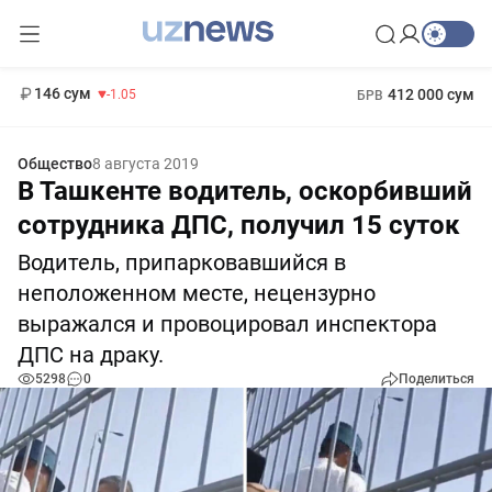
11 887 сум
-55.49
13 717 сум
1 271 000 сум
-25.83
МРОТ
146 сум
412 000 сум
-1.05
БРВ
Общество
8 августа 2019
В Ташкенте водитель, оскорбивший
сотрудника ДПС, получил 15 суток
Водитель, припарковавшийся в
неположенном месте, нецензурно
выражался и провоцировал инспектора
ДПС на драку.
5298
0
Поделиться