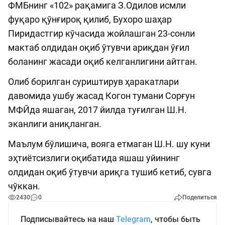
ФМБнинг «102» рақамига З.Одилов исмли
фуқаро қўнғироқ қилиб, Бухоро шаҳар
Пиридастгир кўчасида жойлашган 23-сонли
мактаб олдидан оқиб ўтувчи ариқдан ўғил
боланинг жасади оқиб келганлигини айтган.
Олиб борилган суриштирув ҳаракатлари
давомида ушбу жасад Когон тумани Сорғун
МФЙда яшаган, 2017 йилда туғилган Ш.Н.
эканлиги аниқланган.
Маълум бўлишича, вояга етмаган Ш.Н. шу куни
эҳтиётсизлиги оқибатида яшаш уйининг
олдидан оқиб ўтувчи ариқга тушиб кетиб, сувга
чўккан.
2430
0
Поделиться
Подписывайтесь на наш
Telegram
, чтобы быть