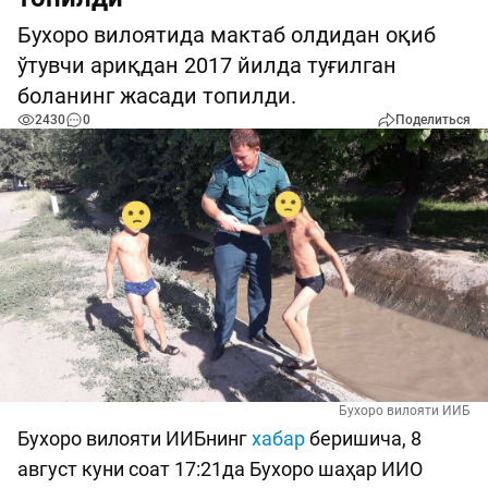
Бухоро вилоятида мактаб олдидан оқиб
ўтувчи ариқдан 2017 йилда туғилган
боланинг жасади топилди.
2430
0
Поделиться
Бухоро вилояти ИИБ
Бухоро вилояти ИИБнинг
хабар
беришича, 8
август куни соат 17:21да Бухоро шаҳар ИИО