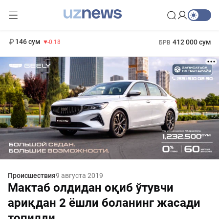
11 916 сум
28.92
13 749 сум
1 271 000 сум
32.19
МРОТ
146 сум
412 000 сум
-0.18
БРВ
Происшествия
9 августа 2019
Мактаб олдидан оқиб ўтувчи
ариқдан 2 ёшли боланинг жасади
топилди