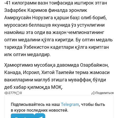
-41 килограмм вазн тоифасида иштирок этган
Зафарбек Каримов финалда эронлик
Амирҳусайн Норузига қарши баҳс олиб бориб,
муросасиз беллашув якунида ўз устунлигини
намойиш эта олди ва жаҳон чемпионатининг
олтин медалини қўлга киритди. Бу олтин медаль
тарихда Ўзбекистон кадетлари қўлга киритган
илк олтин медалдир.
Ҳамюртимиз мусобақа давомида Озарбайжон,
Канада, Исроил, Хитой Таипейи терма жамоаси
вакилларини мағлуб этишга муваффақ бўлди
деб хабар қилмоқда МОҚ.
2779
0
Поделиться
Подписывайтесь на наш
Telegram
, чтобы быть
в курсе последних новостей.