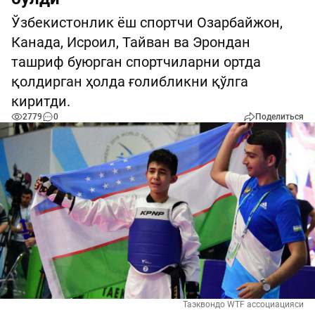
Ўзбекистонлик ёш спортчи Озарбайжон,
Канада, Исроил, Тайван ва Эрондан
ташриф буюрган спортчиларни ортда
қолдирган ҳолда ғолибликни қўлга
киритди.
2779
0
Поделиться
Таэквондо WTF ассоциацияси