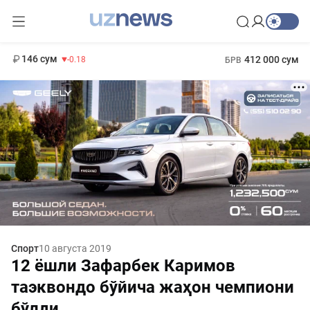
11 916 сум
28.92
13 749 сум
1 271 000 сум
32.19
МРОТ
146 сум
412 000 сум
-0.18
БРВ
Спорт
10 августа 2019
12 ёшли Зафарбек Каримов
таэквондо бўйича жаҳон чемпиони
бўлди