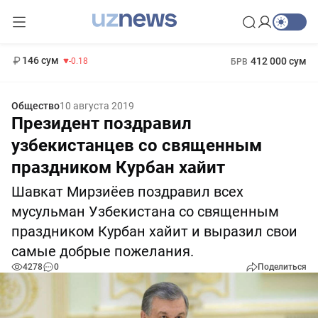
11 916 сум
28.92
13 749 сум
1 271 000 сум
32.19
МРОТ
146 сум
412 000 сум
-0.18
БРВ
Общество
10 августа 2019
Президент поздравил
узбекистанцев со священным
праздником Курбан хайит
Шавкат Мирзиёев поздравил всех
мусульман Узбекистана со священным
праздником Курбан хайит и выразил свои
самые добрые пожелания.
4278
0
Поделиться