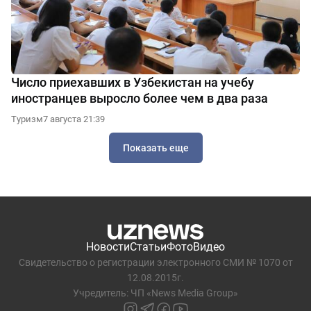
Число приехавших в Узбекистан на учебу
иностранцев выросло более чем в два раза
Туризм
7 августа 21:39
Показать еще
Новости
Статьи
Фото
Видео
Свидетельство о регистрации электронного СМИ № 1070 от
12.08.2015г.
Учредитель: ЧП «News Media Group»