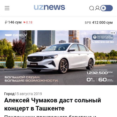
11 916 сум
28.92
13 749 сум
1 271 000 сум
32.19
МРОТ
146 сум
412 000 сум
-0.18
БРВ
Город
15 августа 2019
Алексей Чумаков даст сольный
концерт в Ташкенте