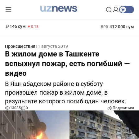
11 916 сум
28.92
13 749 сум
1 271 000 сум
32.19
МРОТ
146 сум
412 000 сум
-0.18
БРВ
Происшествия
11 августа 2019
В жилом доме в Ташкенте
вспыхнул пожар, есть погибший —
видео
В Яшнабадском районе в субботу
произошел пожар в жилом доме, в
результате которого погиб один человек.
13035
0
Поделиться