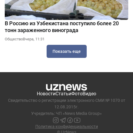
В Россию из Узбекистана поступило более 20
тонн зараженного винограда
Общество
Вчера, 11:31
Показать еще
Новости
Статьи
Фото
Видео
Свидетельство о регистрации электронного СМИ № 1070 от
12.08.2015г.
Учредитель: ЧП «News Media Group»
Политика конфиденциальности
© UzNews