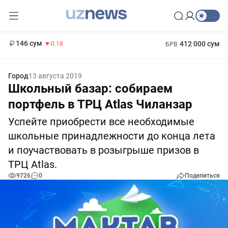
11 916 сум
28.92
13 749 сум
1 271 000 сум
32.19
МРОТ
146 сум
412 000 сум
-0.18
БРВ
Город
13 августа 2019
Школьный базар: собираем
портфель в ТРЦ Atlas Чиланзар
Успейте приобрести все необходимые
школьные принадлежности до конца лета
и поучаствовать в розыгрыше призов в
ТРЦ Atlas.
9726
0
Поделиться