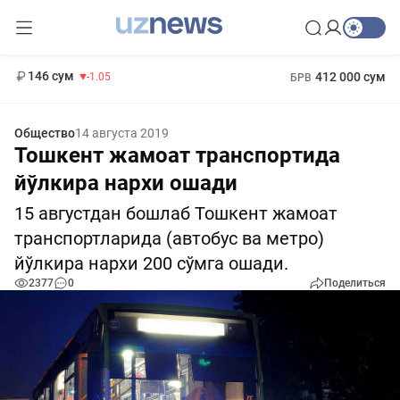
11 887 сум
-55.49
13 717 сум
1 271 000 сум
-25.83
МРОТ
146 сум
412 000 сум
-1.05
БРВ
Общество
14 августа 2019
Тошкент жамоат транспортида
йўлкира нархи ошади
15 августдан бошлаб Тошкент жамоат
транспортларида (автобус ва метро)
йўлкира нархи 200 сўмга ошади.
2377
0
Поделиться