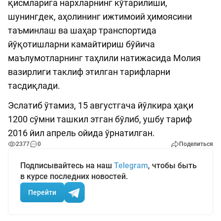
қисмларига нархларнинг кўтарилиши,
шунингдек, аҳолининг ижтимоий ҳимоясини
таъминлаш ва шаҳар транспортида
йўқотишларни камайтириш бўйича
маълумотларнинг таҳлили натижасида Молия
вазирлиги таклиф этилган тарифларни
тасдиқлади.
Эслатиб ўтамиз, 15 августгача йўлкира ҳақи
1200 сўмни ташкил этган бўлиб, ушбу тариф
2016 йил апрель ойида ўрнатилган.
2377
0
Поделиться
Подписывайтесь на наш
Telegram
, чтобы быть
в курсе последних новостей.
Перейти