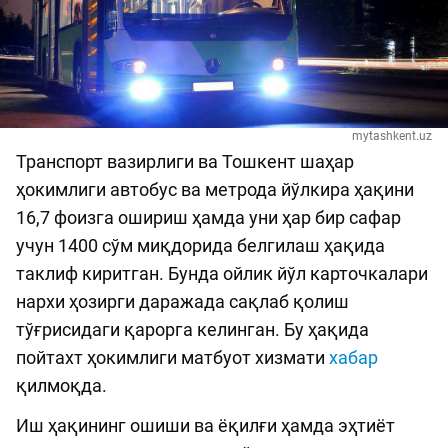
mytashkent.uz
Транспорт вазирлиги ва Тошкент шаҳар
ҳокимлиги автобус ва метрода йўлкира ҳақини
16,7 фоизга ошириш ҳамда уни ҳар бир сафар
учун 1400 сўм миқдорида белгилаш ҳақида
таклиф киритган. Бунда ойлик йўл карточкалари
нархи ҳозирги даражада сақлаб қолиш
тўғрисидаги қарорга келинган. Бу ҳақида
пойтахт ҳокимлиги матбуот хизмати
хабар
қилмоқда.
Иш ҳақининг ошиши ва ёқилғи ҳамда эҳтиёт