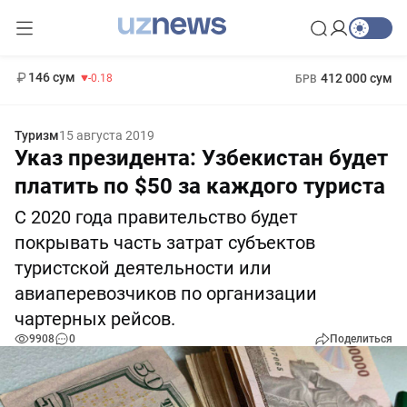
11 916 сум
28.92
13 749 сум
1 271 000 сум
32.19
МРОТ
146 сум
412 000 сум
-0.18
БРВ
Туризм
15 августа 2019
Указ президента: Узбекистан будет
платить по $50 за каждого туриста
С 2020 года правительство будет
покрывать часть затрат субъектов
туристской деятельности или
авиаперевозчиков по организации
чартерных рейсов.
9908
0
Поделиться