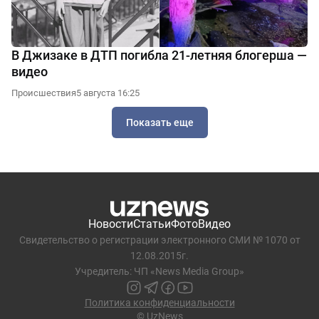
В Джизаке в ДТП погибла 21-летняя блогерша —
видео
Происшествия
5 августа 16:25
Показать еще
Новости
Статьи
Фото
Видео
Свидетельство о регистрации электронного СМИ № 1070 от
12.08.2015г.
Учредитель: ЧП «News Media Group»
Политика конфиденциальности
© UzNews