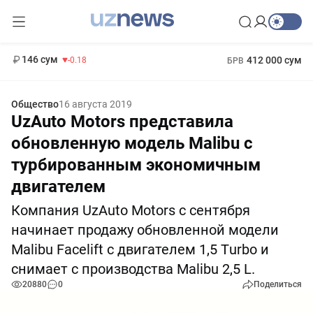
11 916 сум
28.92
13 749 сум
1 271 000 сум
32.19
МРОТ
146 сум
412 000 сум
-0.18
БРВ
Общество
16 августа 2019
UzAuto Motors представила
обновленную модель Malibu с
турбированным экономичным
двигателем
Компания UzAuto Motors с сентября
начинает продажу обновленной модели
Malibu Facelift с двигателем 1,5 Тurbo и
снимает с производства Malibu 2,5 L.
20880
0
Поделиться