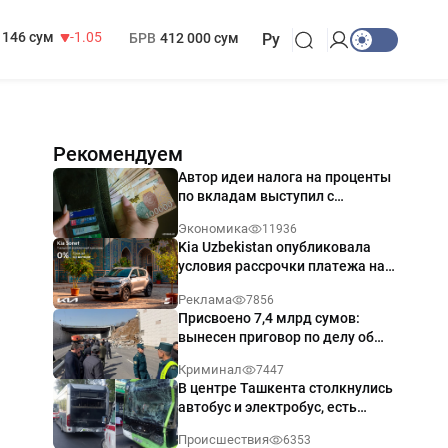
13 717 сум
-25.83
МРОТ
1 271 000 сум
146 сум
-1.05
БРВ
412 000 сум
Ру
Рекомендуем
Автор идеи налога на проценты
по вкладам выступил с
разъяснением
Экономика
11936
Kia Uzbekistan опубликовала
условия рассрочки платежа на
Kia Sonet со ставкой от 0%
Реклама
7856
годовых
Присвоено 7,4 млрд сумов:
вынесен приговор по делу об
обрушении путепровода в
Криминал
7447
Ташкенте
В центре Ташкента столкнулись
автобус и электробус, есть
пострадавший — видео
Происшествия
6353