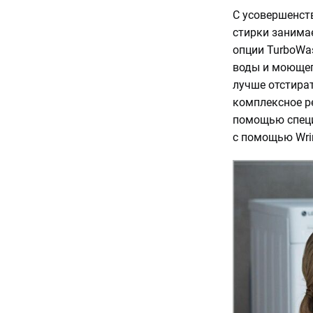
С усовершенст
стирки занимае
опции TurboWa
воды и моющег
лучше отстират
комплексное ре
помощью специ
с помощью Wrin