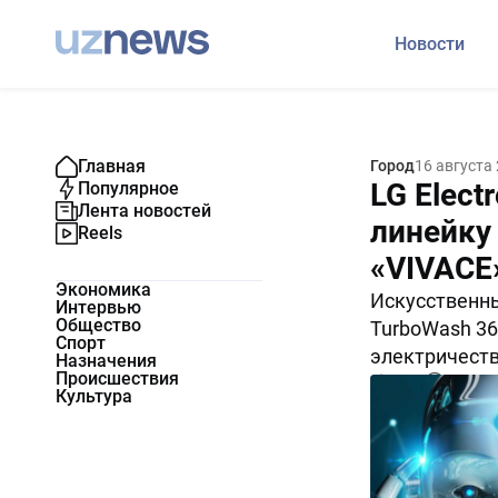
Новости
Главная
Город
16 августа
LG Elect
Популярное
Лента новостей
линейку
Reels
«VIVACE
Экономика
Искусственны
Интервью
Общество
TurboWash 36
Спорт
электричеств
Назначения
Происшествия
7416
0
Культура