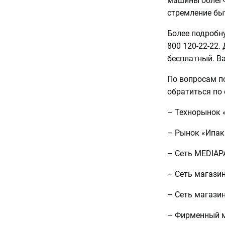
машины облегч
стремление бы
Более подробн
800 120-22-22.
бесплатный. В
По вопросам п
обратиться по
– Технорынок 
– Рынок «Ипак
– Сеть MEDIAPA
– Сеть магази
– Сеть магазино
– Фирменный ма