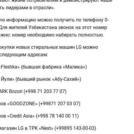
ают жизнь потребителям и демонстрируют наше
ть лидерами в отрасли».
ую информацию можно получить по телефону 0-
 Для жителей Узбекистана звонок на этот номер
ажно: номер необходимо набирать полностью.
окупки новых стиральных машин LG можно
 следующим адресам:
«Fleshka» (бывшая фабрика «Малика»)
 Йули» (бывший рынок «Абу-Сахий»)
RK Bozori (+998 71 203 77 07)
нов «GOODZONE» (+99871 207 03 07)
в «Credit Asia» (+998 78 140 00 11)
газин LG в ТРК «Next» (+99895 143-00-03)