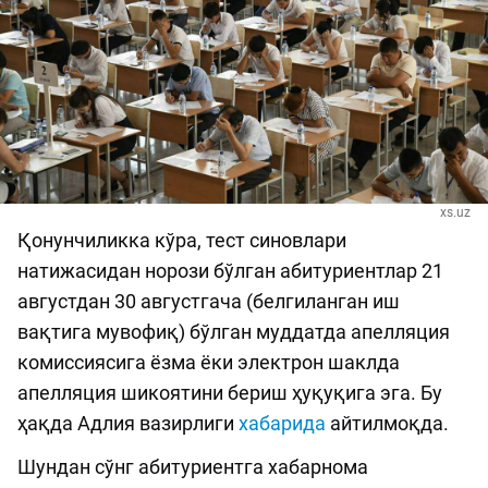
xs.uz
Қонунчиликка кўра, тест синовлари
натижасидан норози бўлган абитуриентлар 21
августдан 30 августгача (белгиланган иш
вақтига мувофиқ) бўлган муддатда апелляция
комиссиясига ёзма ёки электрон шаклда
апелляция шикоятини бериш ҳуқуқига эга. Бу
ҳақда Адлия вазирлиги
хабарида
айтилмоқда.
Шундан сўнг абитуриентга хабарнома