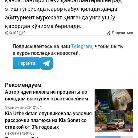
қаноатлантириш ёки қаноатлантиришни рад
этиш тўғрисида қарор қабул қилади ҳамда
абитуриент мурожаат қилганда унга ушбу
қарордан кўчирма берилади.
3102
0
Поделиться
Подписывайтесь на наш
Telegram
, чтобы быть
в курсе последних новостей.
Перейти
Рекомендуем
Автор идеи налога на проценты по
вкладам выступил с разъяснением
Экономика
12164
Kia Uzbekistan опубликовала условия
рассрочки платежа на Kia Sonet со
ставкой от 0% годовых
Реклама
8168