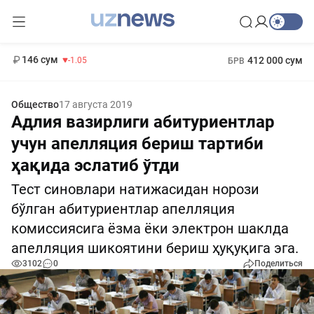
11 887 сум
-55.49
13 717 сум
1 271 000 сум
-25.83
МРОТ
146 сум
412 000 сум
-1.05
БРВ
Общество
17 августа 2019
Адлия вазирлиги абитуриентлар
учун апелляция бериш тартиби
ҳақида эслатиб ўтди
Тест синовлари натижасидан норози
бўлган абитуриентлар апелляция
комиссиясига ёзма ёки электрон шаклда
апелляция шикоятини бериш ҳуқуқига эга.
3102
0
Поделиться