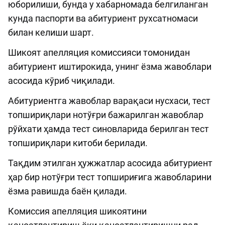
юборилиши, бунда у хабарномада белгиланган
кунда паспорти ва абитуриент рухсатномаси
билан келиши шарт.
Шикоят апелляция комиссияси томонидан
абитуриент иштирокида, унинг ёзма жавоблари
асосида кўриб чиқилади.
Абитуриентга жавоблар варақаси нусхаси, тест
топшириқлари нотўғри бажарилган жавоблар
рўйхати ҳамда тест синовларида берилган тест
топшириқлари китоби берилади.
Тақдим этилган ҳужжатлар асосида абитуриент
ҳар бир нотўғри тест топшириғига жавобларини
ёзма равишда баён қилади.
Комиссия апелляция шикоятини