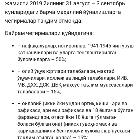
жамияти 2019 йилнинг 31 август – 3 сентябрь
кунларидаги барча маҳаллий йўналишларга
чегирмалар тақдим этмоқда.
Байрам чегирмалари қуйидагича:
– нафақахўрлар, ногиронлар, 1941-1945 йил уруш
қатнашчилари ва уларга тенглаштирилган
йўловчиларга – 50%;
– олий ўқув юртлари талабалари, мактаб
ўқувчилари, коллеж ва лицей талабалари, ИИВ,
МВ, ДХХ, ДСҚ, ДБҚ махсус таълим муассасалари
талабалари – 15%;
– оилавий (икки ёки ундан ортиқ киши - эри ва
рафиқаси, эри ёки рафиқаси ва 18 ёшгача бўлган
фарзандлари, отаси ёки 18 ёшга тўлмаган
боласи бўлган она) (никох гувоҳномаси ва
қариндошликни белгиловчи ҳужжатлар нусхаси
тақдим этилган ҳолда) – 15%;