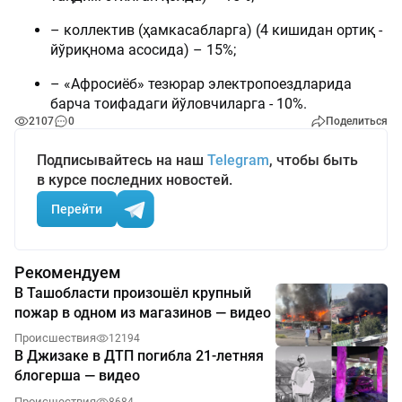
– коллектив (ҳамкасабларга) (4 кишидан ортиқ -
йўриқнома асосида) – 15%;
– «Афросиёб» тезюрар электропоездларида
барча тоифадаги йўловчиларга - 10%.
2107
0
Поделиться
Подписывайтесь на наш
Telegram
, чтобы быть
в курсе последних новостей.
Перейти
Рекомендуем
В Ташобласти произошёл крупный
пожар в одном из магазинов — видео
Происшествия
12194
В Джизаке в ДТП погибла 21-летняя
блогерша — видео
Происшествия
8684