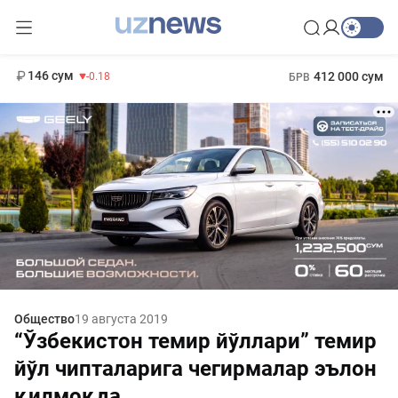
11 916 сум
28.92
13 749 сум
1 271 000 сум
32.19
МРОТ
146 сум
412 000 сум
-0.18
БРВ
Общество
19 августа 2019
“Ўзбекистон темир йўллари” темир
йўл чипталарига чегирмалар эълон
қилмоқда