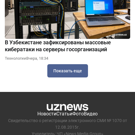
В Узбекистане зафиксированы массовые
кибератаки на серверы госорганизаций
Технологии
Вчера, 18:34
Показать еще
Новости
Статьи
Фото
Видео
Свидетельство о регистрации электронного СМИ № 1070 от
12.08.2015г.
Учредитель: ЧП «News Media Group»