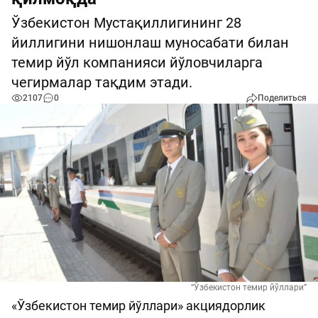
Ўзбекистон Мустақиллигининг 28
йиллигини нишонлаш муносабати билан
темир йўл компанияси йўловчиларга
чегирмалар тақдим этади.
2107
0
Поделиться
“Ўзбекистон темир йўллари”
«Ўзбекистон темир йўллари» акциядорлик