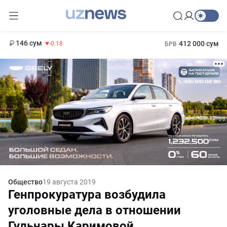
11 916 сум
28.92
13 749 сум
1 271 000 сум
32.19
МРОТ
146 сум
412 000 сум
-0.18
БРВ
Общество
19 августа 2019
Генпрокуратура возбудила
уголовные дела в отношении
Гульнары Каримовой