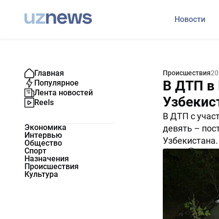
Новости
Главная
Происшествия
20
В ДТП в
Популярное
Лента новостей
Узбекис
Reels
В ДТП с учас
Экономика
девять – пос
Интервью
Узбекистана
Общество
Спорт
2600
0
Назначения
Происшествия
Культура