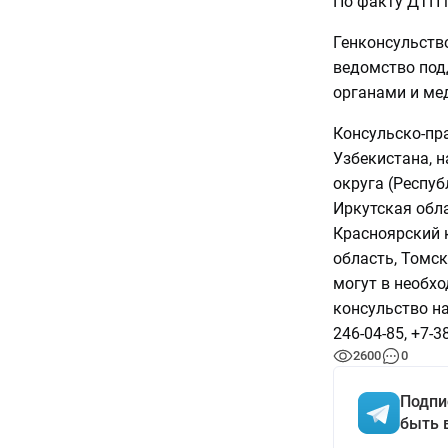
По факту ДТП 
Генконсульств
ведомство под
органами и ме
Консульско-пр
Узбекистана, 
округа (Респуб
Иркутская обла
Красноярский 
область, Томск
могут в необх
консульство на
246-04-85, +7-3
2600
0
Подпи
быть 