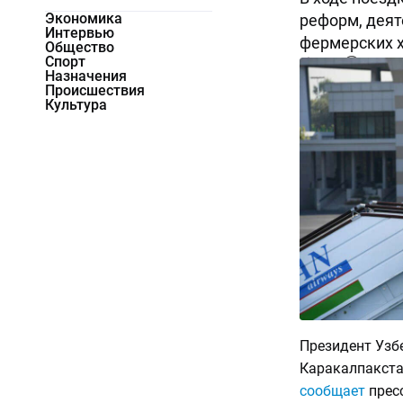
Экономика
реформ, дея
Интервью
фермерских х
Общество
Спорт
2798
0
Назначения
Происшествия
Культура
Президент Узб
Каракалпакста
сообщает
пресс