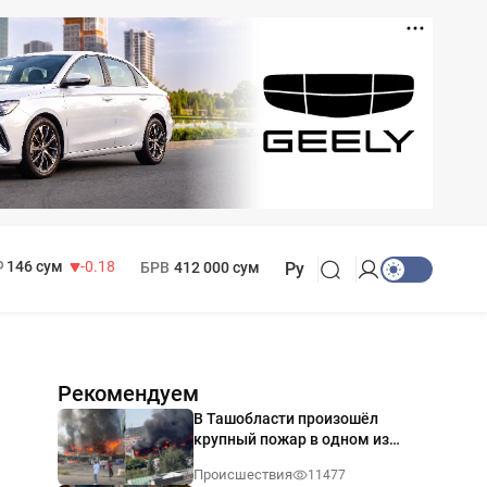
11 916 сум
28.92
13 749 сум
32.19
МРОТ
1 271 000 сум
146 сум
-0.18
БРВ
412 000 сум
Ру
Рекомендуем
В Ташобласти произошёл
крупный пожар в одном из
магазинов — видео
Происшествия
11477