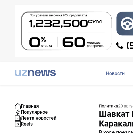
Новости
Главная
Политика
20 авгу
Шавкат 
Популярное
Лента новостей
Каракал
Reels
В ходе поезд