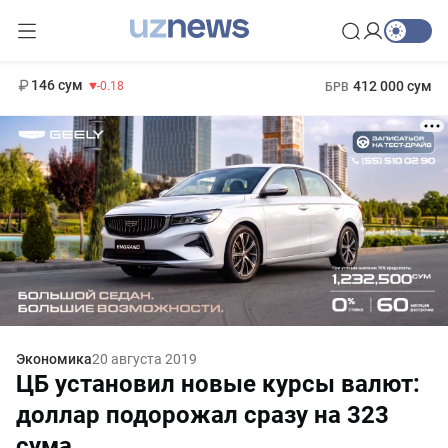
11 916 сум
28.92
13 749 сум
1 271 000 сум
32.19
МРОТ
146 сум
412 000 сум
-0.18
БРВ
Экономика
20 августа 2019
ЦБ установил новые курсы валют:
доллар подорожал сразу на 323
сума