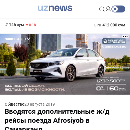
11 916 сум
28.92
13 749 сум
1 271 000 сум
32.19
МРОТ
146 сум
412 000 сум
-0.18
БРВ
Общество
20 августа 2019
Вводятся дополнительные ж/д
рейсы поезда Afrosiyob в
Самарканд