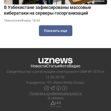
В Узбекистане зафиксированы массовые
кибератаки на серверы госорганизаций
Технологии
Вчера, 18:34
Показать еще
Новости
Статьи
Фото
Видео
Свидетельство о регистрации электронного СМИ № 1070 от
12.08.2015г.
Учредитель: ЧП «News Media Group»
Политика конфиденциальности
© UzNews