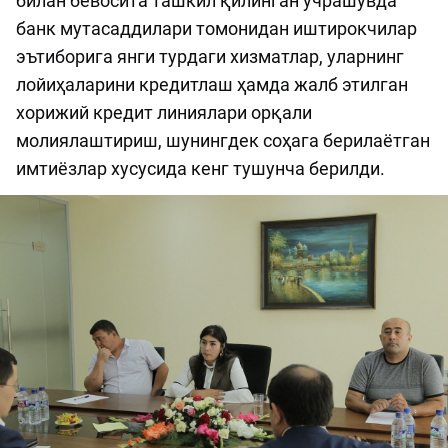
билан бевосита ташкил қилинган учрашувда
банк мутасаддилари томонидан иштирокчилар
эътиборига янги турдаги хизматлар, уларнинг
лойиҳаларини кредитлаш ҳамда жалб этилган
хорижий кредит линиялари орқали
молиялаштириш, шунингдек соҳага берилаётган
имтиёзлар хусусида кенг тушунча берилди.