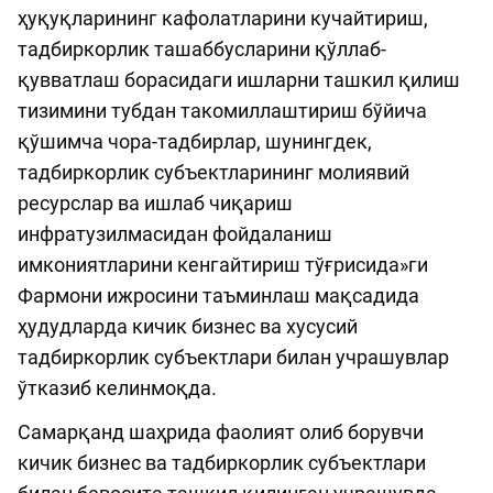
ҳуқуқларининг кафолатларини кучайтириш,
тадбиркорлик ташаббусларини қўллаб-
қувватлаш борасидаги ишларни ташкил қилиш
тизимини тубдан такомиллаштириш бўйича
қўшимча чора-тадбирлар, шунингдек,
тадбиркорлик субъектларининг молиявий
ресурслар ва ишлаб чиқариш
инфратузилмасидан фойдаланиш
имкониятларини кенгайтириш тўғрисида»ги
Фармони ижросини таъминлаш мақсадида
ҳудудларда кичик бизнес ва хусусий
тадбиркорлик субъектлари билан учрашувлар
ўтказиб келинмоқда.
Самарқанд шаҳрида фаолият олиб борувчи
кичик бизнес ва тадбиркорлик субъектлари