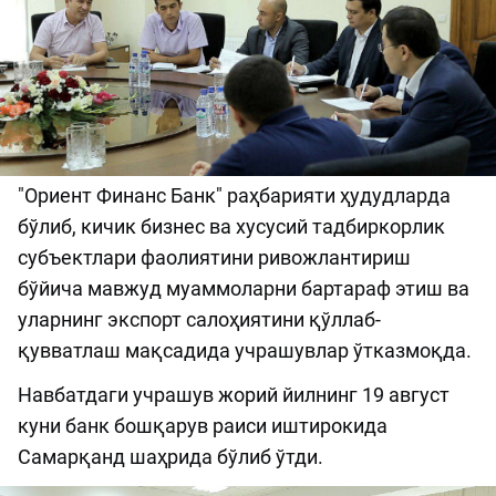
"Ориент Финанс Банк" раҳбарияти ҳудудларда
бўлиб, кичик бизнес ва хусусий тадбиркорлик
субъектлари фаолиятини ривожлантириш
бўйича мавжуд муаммоларни бартараф этиш ва
уларнинг экспорт салоҳиятини қўллаб-
қувватлаш мақсадида учрашувлар ўтказмоқда.
Навбатдаги учрашув жорий йилнинг 19 август
куни банк бошқарув раиси иштирокида
Самарқанд шаҳрида бўлиб ўтди.