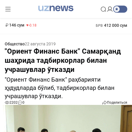
11 916 сум
28.92
13 749 сум
1 271 000 сум
32.19
МРОТ
146 сум
412 000 сум
-0.18
БРВ
Общество
22 августа 2019
"Ориент Финанс Банк" Самарқанд
шаҳрида тадбиркорлар билан
учрашувлар ўтказди
"Ориент Финанс Банк" раҳбарияти
ҳудудларда бўлиб, тадбиркорлар билан
учрашувлар ўтказди.
2202
0
Поделиться