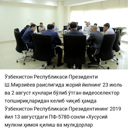
Ўзбекистон Республикаси Президенти
Ш.Мирзиёев раислигида жорий йилнинг 23 июль
ва 2 август кунлари бўлиб ўтган видеоселектор
топшириқларидан келиб чиқиб ҳамда
Ўзбекистон Республикаси Президентининг 2019
йил 13 августдаги ПФ-5780-сонли «Хусусий
мулкни ҳимоя қилиш ва мулкдорлар