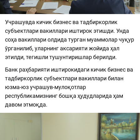
Учрашувда кичик бизнес ва тадбиркорлик
субъектлари вакиллари иштирок этишди. Унда
соҳа вакиллари олдида турган муаммолар чуқур
ўрганилиб, уларнинг аксарияти жойида ҳал
этилди, тегишли тушунтиришлар берилди.
Банк раҳбарияти иштирокидаги кичик бизнес ва
тадбиркорлик субъектлари вакиллари билан
юзма-юз учрашув-мулоқотлар
республикамизнинг бошқа ҳудудларида ҳам
давом этмоқда.