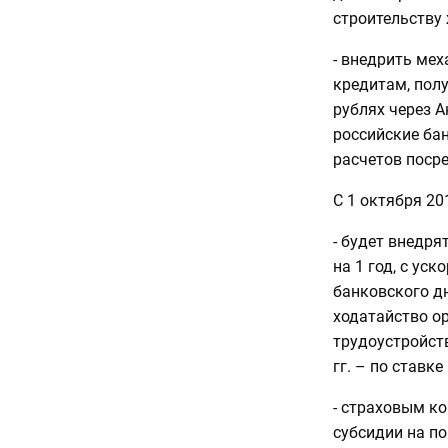
строительству 
- внедрить ме
кредитам, полу
рублях через А
российские бан
расчетов поср
С 1 октября 20
- будет внедр
на 1 год, с ус
банковского дн
ходатайство ор
трудоустройств
гг. – по ставке
- страховым к
субсидии на п