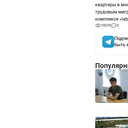
квартиры в мн
трудовым мигр
комплексе «labo
15570
0
Подпи
быть 
Популярн