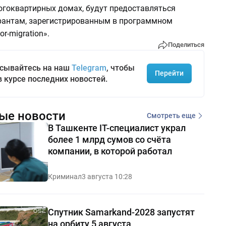
огоквартирных домах, будут предоставляться
антам, зарегистрированным в программном
r-migration».
Поделиться
сывайтесь на наш
Telegram
, чтобы
Перейти
в курсе последних новостей.
ые новости
Смотреть еще
В Ташкенте IT-специалист украл
более 1 млрд сумов со счёта
компании, в которой работал
Криминал
3 августа 10:28
Спутник Samarkand-2028 запустят
на орбиту 5 августа