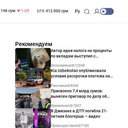
13 717 сум
-25.83
МРОТ
1 271 000 сум
146 сум
-1.05
БРВ
412 000 сум
Ру
Рекомендуем
Автор идеи налога на проценты
по вкладам выступил с
разъяснением
Экономика
12048
Kia Uzbekistan опубликовала
условия рассрочки платежа на
Kia Sonet со ставкой от 0%
Реклама
8068
годовых
Присвоено 7,4 млрд сумов:
вынесен приговор по делу об
обрушении путепровода в
Криминал
7607
Ташкенте
В Джизаке в ДТП погибла 21-
летняя блогерша — видео
Происшествия
7180