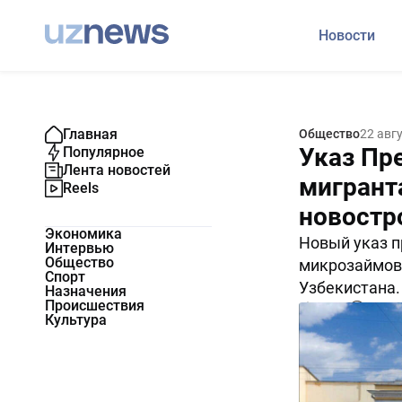
Новости
Главная
Общество
22 авг
Указ Пр
Популярное
Лента новостей
мигрант
Reels
новостр
Экономика
Новый указ п
Интервью
Общество
микрозаймов,
Спорт
Узбекистана.
Назначения
Происшествия
15570
0
Культура