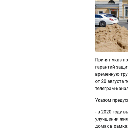
Принят указ п
гарантий защи
временную тру
от 20 августа 
телеграм-кана
Указом предус
- в 2020 году
улучшении жил
домах в рамка