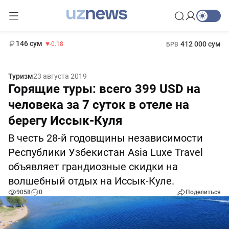
11 916 сум
28.92
13 749 сум
1 271 000 сум
32.19
МРОТ
146 сум
412 000 сум
-0.18
БРВ
Туризм
23 августа 2019
Горящие туры: всего 399 USD на
человека за 7 суток в отеле на
берегу Иссык-Куля
В честь 28-й годовщины независимости
Республики Узбекистан Asia Luxe Travel
объявляет грандиозные скидки на
волшебный отдых на Иссык-Куле.
9058
0
Поделиться