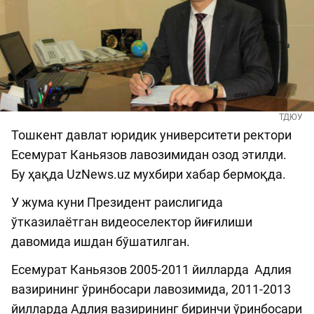
ТДЮУ
Тошкент давлат юридик университети ректори
Есемурат Каньязов лавозимидан озод этилди.
Бу ҳақда UzNews.uz мухбири хабар бермоқда.
У жума куни Президент раислигида
ўтказилаётган видеоселектор йиғилиши
давомида ишдан бўшатилган.
Есемурат Каньязов 2005-2011 йилларда Адлия
вазирининг ўринбосари лавозимида, 2011-2013
йилларда Адлия вазирининг биринчи ўринбосари