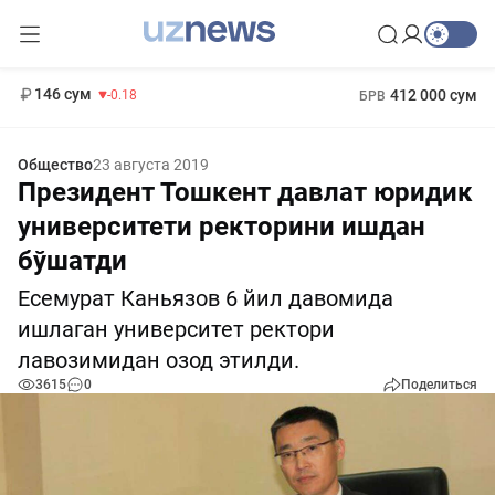
11 916 сум
28.92
13 749 сум
1 271 000 сум
32.19
МРОТ
146 сум
412 000 сум
-0.18
БРВ
Общество
23 августа 2019
Президент Тошкент давлат юридик
университети ректорини ишдан
бўшатди
Есемурат Каньязов 6 йил давомида
ишлаган университет ректори
лавозимидан озод этилди.
3615
0
Поделиться